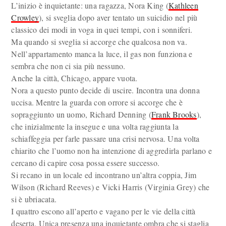
L’inizio è inquietante: una ragazza, Nora King (
Kathleen
Crowley
), si sveglia dopo aver tentato un suicidio nel più
classico dei modi in voga in quei tempi, con i sonniferi.
Ma quando si sveglia si accorge che qualcosa non va.
Nell’appartamento manca la luce, il gas non funziona e
sembra che non ci sia più nessuno.
Anche la città, Chicago, appare vuota.
Nora a questo punto decide di uscire. Incontra una donna
uccisa. Mentre la guarda con orrore si accorge che è
sopraggiunto un uomo, Richard Denning (
Frank Brooks
),
che inizialmente la insegue e una volta raggiunta la
schiaffeggia per farle passare una crisi nervosa. Una volta
chiarito che l’uomo non ha intenzione di aggredirla parlano e
cercano di capire cosa possa essere successo.
Si recano in un locale ed incontrano un’altra coppia, Jim
Wilson (Richard Reeves) e Vicki Harris (Virginia Grey) che
si è ubriacata.
I quattro escono all’aperto e vagano per le vie della città
deserta. Unica presenza una inquietante ombra che si staglia