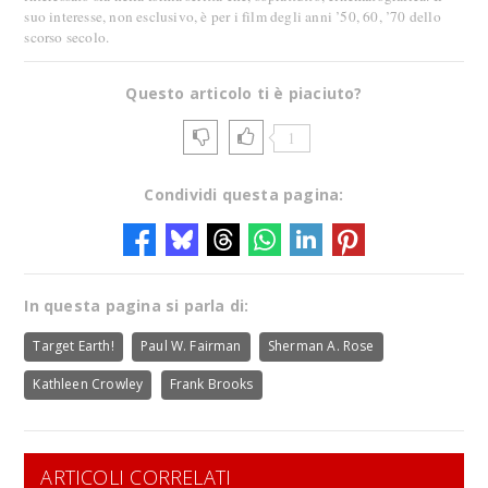
suo interesse, non esclusivo, è per i film degli anni ’50, 60, ’70 dello
scorso secolo.
Questo articolo ti è piaciuto?
1
Condividi questa pagina:
In questa pagina si parla di:
Target Earth!
Paul W. Fairman
Sherman A. Rose
Kathleen Crowley
Frank Brooks
ARTICOLI CORRELATI