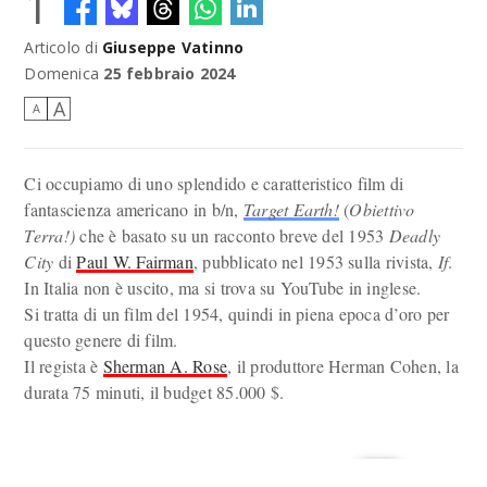
1
Articolo di
Giuseppe Vatinno
Domenica
25 febbraio 2024
A
A
Ci occupiamo di uno splendido e caratteristico film di
fantascienza americano in b/n,
Target Earth!
(
Obiettivo
Terra!)
che è basato su un racconto breve del 1953
Deadly
City
di
Paul W. Fairman
, pubblicato nel 1953 sulla rivista,
If
.
In Italia non è uscito, ma si trova su YouTube in inglese.
Si tratta di un film del 1954, quindi in piena epoca d’oro per
questo genere di film.
Il regista è
Sherman A. Rose
, il produttore Herman Cohen, la
durata 75 minuti, il budget 85.000 $.