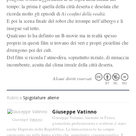
tempo: la prima è quella della città deserta e desolata che
ricorda molto gli episodi di
Ai confini della realtà
.
E poi la scena finale del robot che irrompe nell’albergo e li
insegue sul tetto.
Qualcuno lo ha definito un B-movie ma in realtà spesso
proprio in questi film si trovano dei veri e propri gioiellini che
divengono poi dei cult.
Del film si ricorda l’atmosfera, soprattutto inziale, di minaccia
incombente, acuita dal clima irreale della città deserta.
Alcuni diritti riservati
Rubrica
Spigolature aliene
Giuseppe Vatinno
Giuseppe Vatinno, laureato in Fisica,
Giuseppe Vatinno
giornalista professionista e scrittore, è stato
anche Deputato della Repubblica. La fantascienza lo ha sempre
interessato sia nella forma scritta che, soprattutto, cinematografica. Il