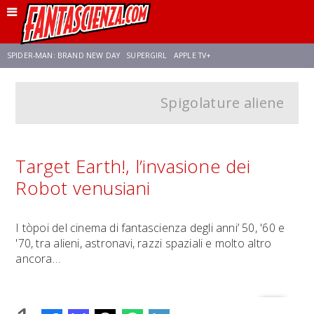
SPIDER-MAN: BRAND NEW DAY
SUPERGIRL
APPLE TV+
Spigolature aliene
FRANCO RICCIARDIELLO
ZENDAYA
STAR TREK
AVENGERS: DOOMSDAY
NETFLIX
SADIE SINK
STAR TREK: STRANGE NEW WORLDS
Target Earth!, l’invasione dei
Robot venusiani
I tòpoi del cinema di fantascienza degli anni’ 50, '60 e
'70, tra alieni, astronavi, razzi spaziali e molto altro
ancora…