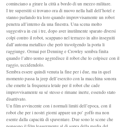
cominciano a girare la città a bordo di un mezzo militare.
I tre superstiti si trovano ora di nuovo nella hall dell’hotel e
stanno parlando tra loro quando improvvisamente un robot
penetra all’interno da una finestra. Una scena molto
suggestiva in cui i tre, dopo aver inutilmente sparato diversi
colpi contro il robot, scappano nel terrazzo in alto inseguiti
dall’automa metallico che però travolgendo la porta li
raggiunge. Ormai per Denning e Crowley sembra finita
quando l’altro uomo aggredisce il robot che lo colpisce con il
raggio, uccidendolo.
Sembra essere quindi venuta la fine per i due, ma in quel
momento passa la jeep dell’esercito con la macchina sonora
che emette la frequenza letale per il robot che cade
improvvisamente su sé stesso e rimane inerte, essendo stato
disattivato.
Un film avvincente con i normali limiti dell’epoca, con il
robot che per i nostri giorni appare un po’ goffo ma non
esente dalla capacità di spaventare. Due sono le scene che
pongono il film leggermente al di sopra della media del