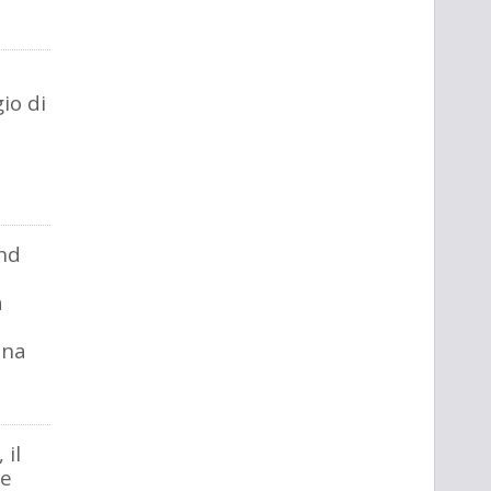
io di
nd
a
una
 il
se