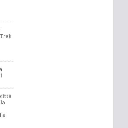
w
 Trek
a
l
città
 la
lla