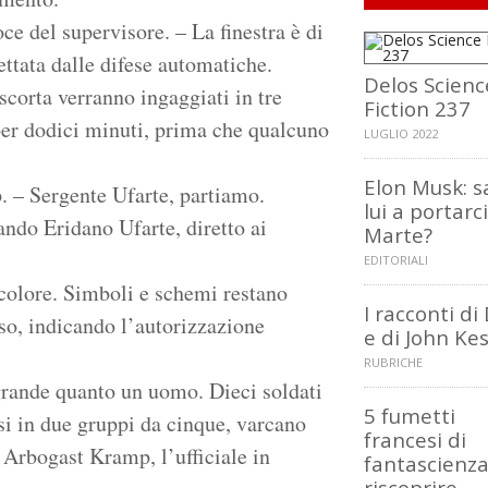
ce del supervisore. – La finestra è di
ttata dalle difese automatiche.
Delos Scienc
 scorta verranno ingaggiati in tre
Fiction 237
per dodici minuti, prima che qualcuno
LUGLIO 2022
Elon Musk: s
. – Sergente Ufarte, partiamo.
lui a portarc
ando Eridano Ufarte, diretto ai
Marte?
EDITORIALI
 colore. Simboli e schemi restano
I racconti d
sso, indicando l’autorizzazione
e di John Kes
RUBRICHE
grande quanto un uomo. Dieci soldati
5 fumetti
si in due gruppi da cinque, varcano
francesi di
a Arbogast Kramp, l’ufficiale in
fantascienz
riscoprire