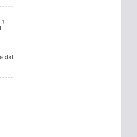
 1
l
e dal