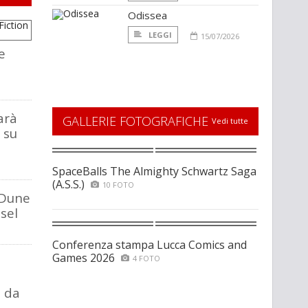
Odissea
LEGGI
15/07/2026
e
arà
GALLERIE FOTOGRAFICHE
Vedi tutte
i su
SpaceBalls The Almighty Schwartz Saga
(A.S.S.)
10 FOTO
i Dune
sel
Conferenza stampa Lucca Comics and
Games 2026
4 FOTO
a da