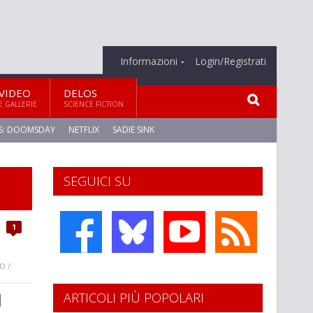
Informazioni
Login/Registrati
VIDEO
DELOS
E GALLERIE
SCIENCE FICTION
S: DOOMSDAY
NETFLIX
SADIE SINK
SEGUICI SU
1
O /
ARTICOLI PIÙ POPOLARI