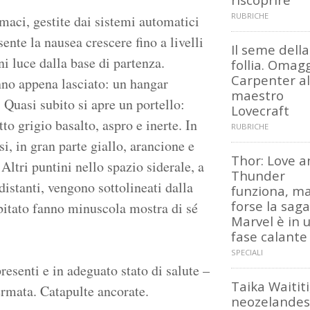
RUBRICHE
rmaci, gestite dai sistemi automatici
te la nausea crescere fino a livelli
Il seme della
i luce dalla base di partenza.
follia. Omagg
Carpenter al
nno appena lasciato: un hangar
maestro
Quasi subito si apre un portello:
Lovecraft
to grigio basalto, aspro e inerte. In
RUBRICHE
i, in gran parte giallo, arancione e
Thor: Love a
ltri puntini nello spazio siderale, a
Thunder
distanti, vengono sottolineati dalla
funziona, m
forse la saga
 abitato fanno minuscola mostra di sé
Marvel è in 
fase calante
SPECIALI
resenti e in adeguato stato di salute –
Taika Waititi,
fermata. Catapulte ancorate.
neozelande