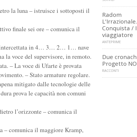
o la luna – istruisce i sottoposti il
Radom
L'Irrazionale.
Conquista / I
ttivo finale sei ore – comunica il
viaggiatore
ANTEPRIME
rà intercettata in 4… 3… 2… 1… nave
 la voce del supervisore, in remoto.
Due cronach
Progetto NO
ta. – La voce di Ufarte è provata
RACCONTI
ovimento. – Stato armature regolare.
apena mitigato dalle tecnologie delle
dura prova le capacità non comuni
ietro l’orizzonte – comunica il
ta – comunica il maggiore Kramp,