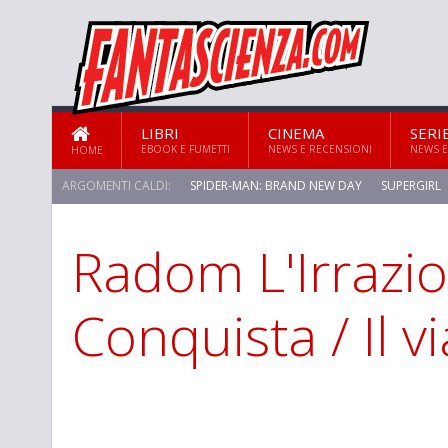
LIBRI
CINEMA
SERI
EBOOK E FUMETTI
NEWS E RECENSIONI
NEWS E
HOME
ARGOMENTI CALDI:
SPIDER-MAN: BRAND NEW DAY
SUPERGIRL
Radom L'Irrazio
STAR TREK: STRANGE NEW WORLDS
Conquista / Il v