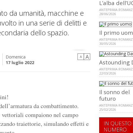
L’alba dell’U
ANTEPRIMA ROMANZ
ato da umanità, macchine e
28/06/2026
olto in una serie di delitti e
econdaria dello spazio.
Il primo uo
ANTEPRIMA ROMANZ
30/05/2026
A
Domenica
A
Astounding 
17 luglio 2022
ANTEPRIMA ROMANZ
22/03/2026
Il sonno del
ini!
futuro
 dell’armatura da combattimento.
ANTEPRIMA ROMANZ
25/02/2026
e vettoriali compaiono nel campo
zzando traiettorie, simulando effetti e
IN QUESTO
NUMERO
amento.