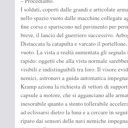
– Procediamo.
I soldati, coperti dalle grandi e articolate arm
nello spazio vuoto dalle macchine collegate agl
fine corsa e spariscono nel pavimento per perm
breve, il lancio del guerriero successivo. Arb
Distaccata la catapulta e varcato il portellone,
vuoto. La vista a realtà aumentata gli segnal
rapido: oggetti che alla vista normale sarebbe
visibili e indistinguibili tra loro. Il visore ev
nemici, astronavi a guida automatica impegnate
Kramp aziona la richiesta di vettori di support
capsule a motore, che si agganciano alle arma
inesorabile quanto a stento tollerabile acceler
ad eclissarsi dietro la luna e a cercare in segui
riparo dai sensori delle navi nemiche impegnat