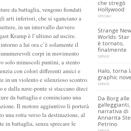
che stregò
ature da battaglia, vengono fiondati
Hollywood
SPECIALI
i arti inferiori, che si sganciano a
ettere, in un intervallo davvero
Strange Ne
ogast Kramp è l’ultimo ad uscire.
Worlds: Star
è tornato,
 intorno a lui ora c’è solamente il
finalmente
a innumerevoli corpi in movimento
SERVIZI
ro solo minuscoli puntini, a stento
idenzia con colori differenti amici e
Halo, torna l
graphic nove
 in un violento e silenzioso scontro.
SERVIZI
o e dalla nave-ponte si staccano dieci
ture da battaglia e cominciano una
Da Borg alle 
galleggianti,
azione. Il motore aggiuntivo li porterà
narrativa di
to una rotta verso la destinazione, al
Annarita Ste
e in battaglia, senza sprecare le
Petrino
SERVIZI