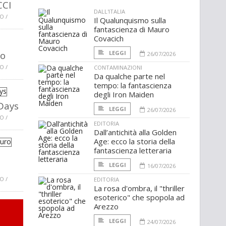
CCI
DALL'ITALIA
O /
Il Qualunquismo sulla
fantascienza di Mauro
Covacich
mo
LEGGI
26/07/2026
O /
CONTAMINAZIONI
Da qualche parte nel
tempo: la fantascienza
degli Iron Maiden
Days
LEGGI
26/07/2026
O /
EDITORIA
Dall’antichità alla Golden
Age: ecco la storia della
fantascienza letteraria
LEGGI
16/07/2026
O /
EDITORIA
La rosa d'ombra, il "thriller
esoterico" che spopola ad
Arezzo
LEGGI
24/07/2026