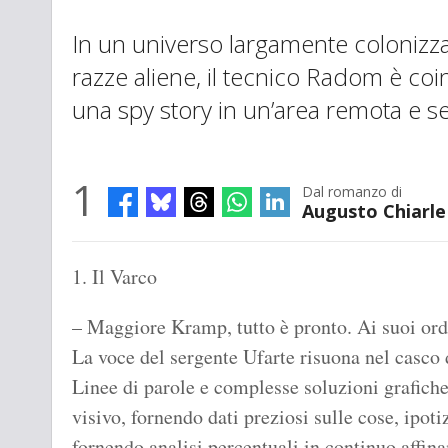
In un universo largamente colonizz
razze aliene, il tecnico Radom è coinv
una spy story in un’area remota e s
1
Dal romanzo di
Augusto Chiarle
1. Il Varco
– Maggiore Kramp, tutto è pronto. Ai suoi ord
La voce del sergente Ufarte risuona nel casco
Linee di parole e complesse soluzioni grafich
visivo, fornendo dati preziosi sulle cose, ipoti
fornendo analisi percentuali in continuo affin