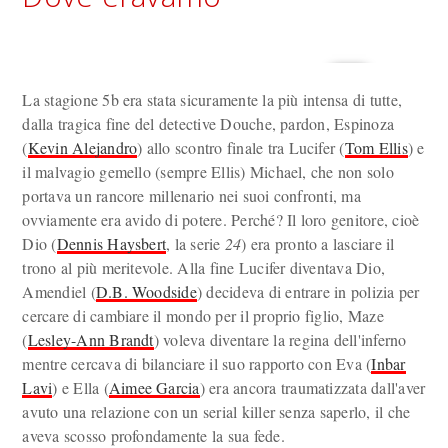
La stagione 5b era stata sicuramente la più intensa di tutte,
dalla tragica fine del detective Douche, pardon, Espinoza
(
Kevin Alejandro
) allo scontro finale tra Lucifer (
Tom Ellis
) e
il malvagio gemello (sempre Ellis) Michael, che non solo
portava un rancore millenario nei suoi confronti, ma
ovviamente era avido di potere. Perché? Il loro genitore, cioè
Dio (
Dennis Haysbert
, la serie
24
) era pronto a lasciare il
trono al più meritevole. Alla fine Lucifer diventava Dio,
Amendiel (
D.B. Woodside
) decideva di entrare in polizia per
cercare di cambiare il mondo per il proprio figlio, Maze
(
Lesley-Ann Brandt
) voleva diventare la regina dell'inferno
mentre cercava di bilanciare il suo rapporto con Eva (
Inbar
Lavi
) e Ella (
Aimee Garcia
) era ancora traumatizzata dall'aver
avuto una relazione con un serial killer senza saperlo, il che
aveva scosso profondamente la sua fede.