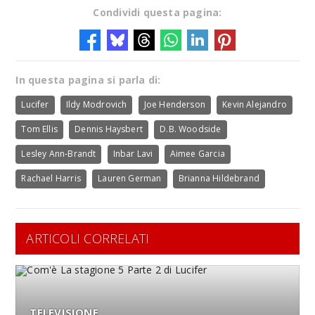
Condividi questa pagina:
In questa pagina si parla di:
Lucifer
Ildy Modrovich
Joe Henderson
Kevin Alejandro
Tom Ellis
Dennis Haysbert
D.B. Woodside
Lesley Ann-Brandt
Inbar Lavi
Aimee Garcia
Rachael Harris
Lauren German
Brianna Hildebrand
ARTICOLI CORRELATI
TELEVISIONE