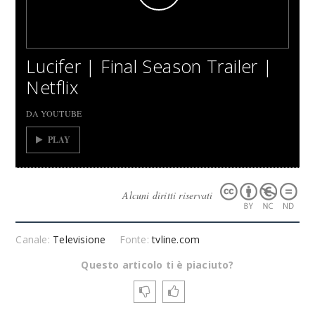
Lucifer | Final Season Trailer |
Netflix
DA YOUTUBE
PLAY
Alcuni diritti riservati
Canale:
Televisione
Fonte:
tvline.com
Questo articolo ti è piaciuto?