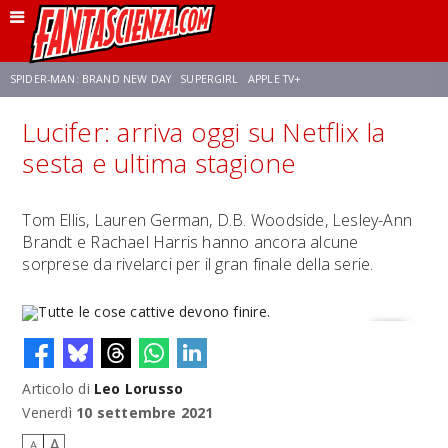
SPIDER-MAN: BRAND NEW DAY
SUPERGIRL
APPLE TV+
Lucifer: arriva oggi su Netflix la
FRANCO RICCIARDIELLO
ZENDAYA
STAR TREK
AVENGERS: DOOMSDAY
sesta e ultima stagione
NETFLIX
SADIE SINK
STAR TREK: STRANGE NEW WORLDS
Tom Ellis, Lauren German, D.B. Woodside, Lesley-Ann
Brandt e Rachael Harris hanno ancora alcune
sorprese da rivelarci per il gran finale della serie.
Articolo di
Leo Lorusso
Tutte le cose cattive devono finire.
Venerdì
10 settembre 2021
A
A