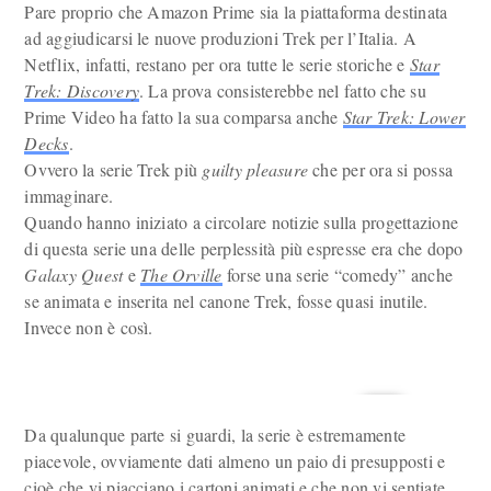
Pare proprio che Amazon Prime sia la piattaforma destinata
ad aggiudicarsi le nuove produzioni Trek per l’Italia. A
Netflix, infatti, restano per ora tutte le serie storiche e
Star
Trek: Discovery
. La prova consisterebbe nel fatto che su
Prime Video ha fatto la sua comparsa anche
Star Trek: Lower
Decks
.
Ovvero la serie Trek più
guilty pleasure
che per ora si possa
immaginare.
Quando hanno iniziato a circolare notizie sulla progettazione
di questa serie una delle perplessità più espresse era che dopo
Galaxy Quest
e
The Orville
forse una serie “comedy” anche
se animata e inserita nel canone Trek, fosse quasi inutile.
Invece non è così.
Da qualunque parte si guardi, la serie è estremamente
piacevole, ovviamente dati almeno un paio di presupposti e
cioè che vi piacciano i cartoni animati e che non vi sentiate