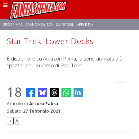
SPIDER-MAN: BRAND NEW DAY
SUPERGIRL
APPLE TV+
Star Trek: Lower Decks
FRANCO RICCIARDIELLO
ZENDAYA
STAR TREK
AVENGERS: DOOMSDAY
È disponibile su Amazon Prima, la serie animata più
"pazza" dell'universo di Star Trek.
NETFLIX
SADIE SINK
CELIA ROSE GOODING
18
Articolo di
Arturo Fabra
Sabato
27 febbraio 2021
A
A