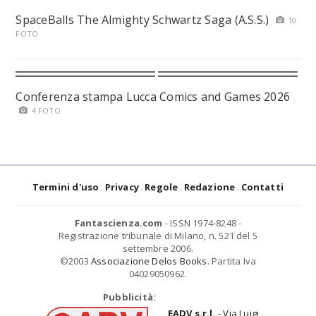
SpaceBalls The Almighty Schwartz Saga (A.S.S.)
10
FOTO
Conferenza stampa Lucca Comics and Games 2026
4 FOTO
Termini d'uso
Privacy
Regole
Redazione
Contatti
Fantascienza.com
- ISSN 1974-8248 -
Registrazione tribunale di Milano, n. 521 del 5
settembre 2006.
©2003
Associazione Delos Books
. Partita Iva
04029050962.
Pubblicità:
EADV s.r.l.
- Via Luigi