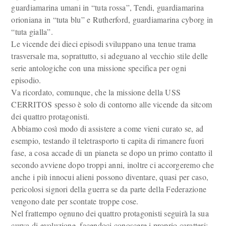
guardiamarina umani in “tuta rossa”, Tendi, guardiamarina
orioniana in “tuta blu” e Rutherford, guardiamarina cyborg in
“tuta gialla”.
Le vicende dei dieci episodi sviluppano una tenue trama
trasversale ma, soprattutto, si adeguano al vecchio stile delle
serie antologiche con una missione specifica per ogni
episodio.
Va ricordato, comunque, che la missione della USS
CERRITOS spesso è solo di contorno alle vicende da sitcom
dei quattro protagonisti.
Abbiamo così modo di assistere a come vieni curato se, ad
esempio, testando il teletrasporto ti capita di rimanere fuori
fase, a cosa accade di un pianeta se dopo un primo contatto il
secondo avviene dopo troppi anni, inoltre ci accorgeremo che
anche i più innocui alieni possono diventare, quasi per caso,
pericolosi signori della guerra se da parte della Federazione
vengono date per scontate troppe cose.
Nel frattempo ognuno dei quattro protagonisti seguirà la sua
curva di evoluzione, facendoci conoscere i proprio caratteri: