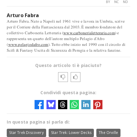
Arturo Fabra
Arturo Fabra. Nato a Napoli nel 1961 vive e lavora in Umbria, scrive
per il Corriere della Fantascienza dal 2003. È membro fondatore del
collettivo Carboneria Letteraria (
www.carbonerialetteraria.com
) e
rappresenta un quarto dell'autore multiplo Pelagio d'Afro
(
www.pelagiodafro.com
). Tutto ebbe inizio nel 1990 con il circolo di
Scifi & Fantasy Uscita di Sicurezza di Perugia e la relativa fanzine.
Questo articolo ti è piaciuto?
Condividi questa pagina:
In questa pagina si parla di:
Star Trek Discovery
Star Trek: Lower Decks
The Orville