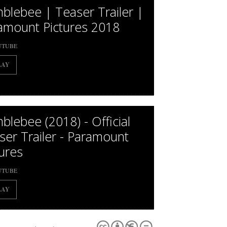
blebee | Teaser Trailer |
amount Pictures 2018
UTUBE
LAY
blebee (2018) - Official
ser Trailer - Paramount
tures
UTUBE
LAY