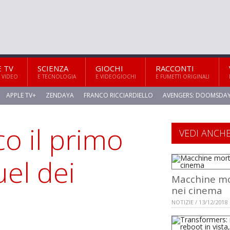
E TV
SCIENZA
GIOCHI
RACCONTI
 VIDEO
E TECNOLOGIA
E VIDEOGIOCHI
E FUMETTI ORIGINALI
APPLE TV+
ZENDAYA
FRANCO RICCIARDIELLO
AVENGERS: DOOMSDA
o il primo
VEDI ANCH
uel dei
Macchine mo
nei cinema
NOTIZIE / 13/12/2018