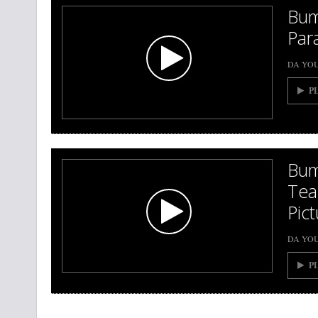
Bum
Par
DA YO
P
Bum
Tea
Pic
DA YO
P