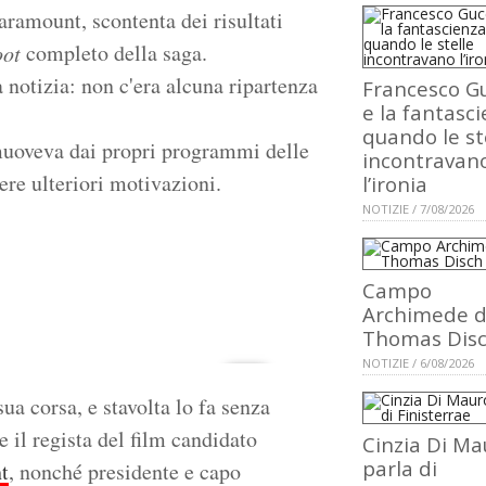
aramount, scontenta dei risultati
completo della saga.
oot
 notizia: non c'era alcuna ripartenza
Francesco Gu
e la fantasci
quando le st
imuoveva dai propri programmi delle
incontravan
ere ulteriori motivazioni.
l’ironia
NOTIZIE / 7/08/2026
Campo
Archimede d
Thomas Dis
NOTIZIE / 6/08/2026
ua corsa, e stavolta lo fa senza
il regista del film candidato
Cinzia Di Ma
parla di
t
, nonché presidente e capo