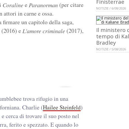
Finisterrae
di
e
(per citare
Coraline
Paranorman
NOTIZIE / 6/08/2026
 attori in carne e ossa.
a firmare un capitolo della saga,
Il ministero 
(2016) e
(2017),
L'amore criminale
tempo di Ka
.
Bradley
NOTIZIE / 5/08/2026
umblebee trova rifugio in una
iforniana. Charlie (
Hailee Steinfeld
)
e cerca di trovare il suo posto nel
ra, ferito e spezzato. E quando lo