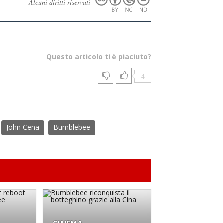
Alcuni diritti riservati
Questo articolo ti è piaciuto?
4
John Cena
Bumblebee
CINEMA