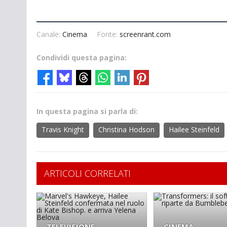
Canale:
Cinema
Fonte:
screenrant.com
Condividi questa pagina:
In questa pagina si parla di:
Travis Knight
Christina Hodson
Hailee Steinfeld
ARTICOLI CORRELATI
TELEVISIONE
CINEMA