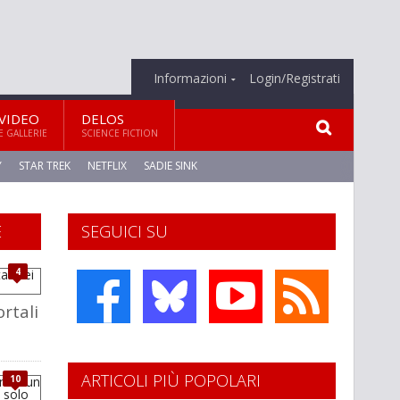
Informazioni
Login/Registrati
VIDEO
DELOS
E GALLERIE
SCIENCE FICTION
Y
STAR TREK
NETFLIX
SADIE SINK
E
SEGUICI SU
4
rtali
ARTICOLI PIÙ POPOLARI
10