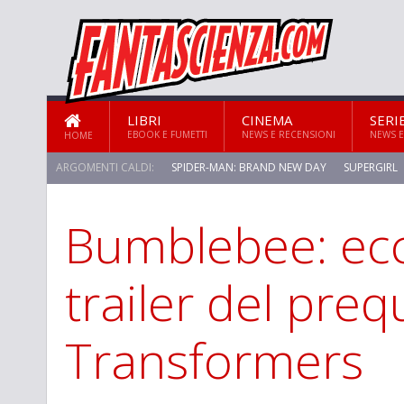
LIBRI
CINEMA
SERI
EBOOK E FUMETTI
NEWS E RECENSIONI
NEWS E
HOME
ARGOMENTI CALDI:
SPIDER-MAN: BRAND NEW DAY
SUPERGIRL
Bumblebee: ecc
STAR TREK: STRANGE NEW WORLDS
trailer del preq
Transformers