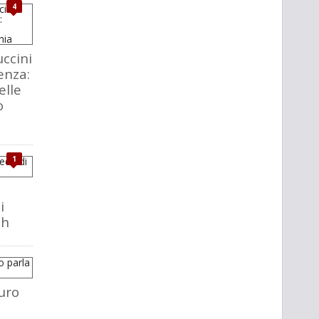
4
ccini
enza:
elle
o
1
i
ch
uro