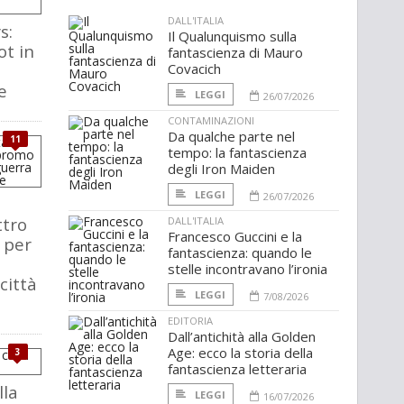
DALL'ITALIA
s:
Il Qualunquismo sulla
t in
fantascienza di Mauro
Covacich
e
LEGGI
26/07/2026
CONTAMINAZIONI
Da qualche parte nel
11
tempo: la fantascienza
degli Iron Maiden
LEGGI
26/07/2026
ttro
DALL'ITALIA
Francesco Guccini e la
 per
fantascienza: quando le
stelle incontravano l’ironia
città
LEGGI
7/08/2026
EDITORIA
Dall’antichità alla Golden
Age: ecco la storia della
3
fantascienza letteraria
lla
LEGGI
16/07/2026