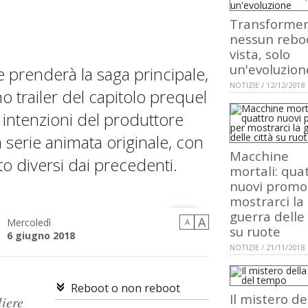
Transformer
nessun reboo
vista, solo
un'evoluzion
prenderà la saga principale,
NOTIZIE / 12/12/2018
o trailer del capitolo prequel
intenzioni del produttore
a serie animata originale, con
Macchine
o diversi dai precedenti.
mortali: qua
nuovi promo
mostrarci la
guerra delle 
A
Mercoledì
A
su ruote
6 giugno 2018
NOTIZIE / 21/11/2018
Reboot o non reboot
Il mistero de
liere