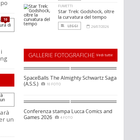
mpo
FUMETTI
Star Trek: Godshock, oltre
la curvatura del tempo
10
LEGGI
26/07/2026
l
,
i
GALLERIE FOTOGRAFICHE
Vedi tutte
ong
SpaceBalls The Almighty Schwartz Saga
(A.S.S.)
10 FOTO
Conferenza stampa Lucca Comics and
sarà
Games 2026
4 FOTO
er un