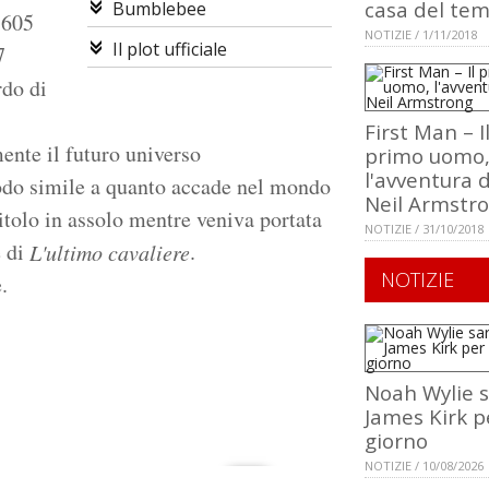
casa del te
Bumblebee
 605
NOTIZIE / 1/11/2018
Il plot ufficiale
7
rdo di
First Man – I
ente il futuro universo
primo uomo
l'avventura d
odo simile a quanto accade nel mondo
Neil Armstr
itolo in assolo mentre veniva portata
NOTIZIE / 31/10/2018
e di
.
L'ultimo cavaliere
NOTIZIE
.
Noah Wylie 
James Kirk p
giorno
NOTIZIE / 10/08/2026