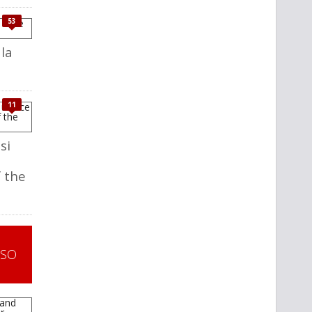
53
 la
11
si
 the
SSO