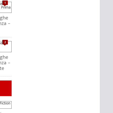
1
aghe
nza –
2
aghe
nza –
te