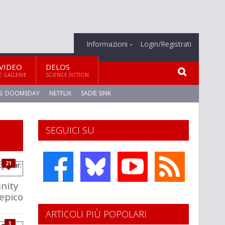
Informazioni
Login/Registrati
VIDEO
DELOS
E GALLERIE
SCIENCE FICTION
S: DOOMSDAY
NETFLIX
SADIE SINK
SEGUICI SU
21
inity
 epico
ARTICOLI PIÙ POPOLARI
3