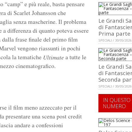
o “camp” e più reale, basta pensare
ra di Scarlet Johansson che
Le Grandi S
taglia senza mascherine. Il problema
di Fantascie
e a differenza di quanto poteva essere
Prima parte
 dalla frase finale del primo film
SPECIALI / 30/05/2026
 Marvel vengono riassunti in pochi
scola la tematiche
a tutte le
Ultimate
l mezzo cinematografico.
Le Grandi S
di Fantascie
Seconda par
SPECIALI / 30/05/2026
IN QUESTO
NUMERO
rse il film meno azzeccato per il
da presentare una scena post credit
lascia andare a confessioni