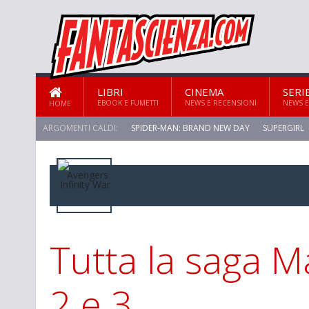
LIBRI
CINEMA
SERI
EBOOK E FUMETTI
NEWS E RECENSIONI
NEWS E
HOME
ARGOMENTI CALDI:
SPIDER-MAN: BRAND NEW DAY
SUPERGIRL
STAR TREK: STRANGE NEW WORLDS
Tutta la saga Ma
2 e 3…