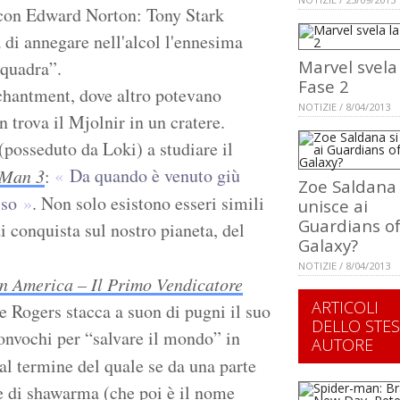
con Edward Norton: Tony Stark
 di annegare nell'alcol l'ennesima
Marvel svela
squadra”.
Fase 2
antment, dove altro potevano
NOTIZIE / 8/04/2013
 trova il Mjolnir in un cratere.
(posseduto da Loki) a studiare il
Da quando è venuto giù
 Man 3
:
Zoe Saldana 
sso
. Non solo esistono esseri simili
unisce ai
Guardians of
 conquista sul nostro pianeta, del
Galaxy?
NOTIZIE / 8/04/2013
n America – Il Primo Vendicatore
ARTICOLI
e Rogers stacca a suon di pugni il suo
DELLO STE
onvochi per “salvare il mondo” in
AUTORE
al termine del quale se da una parte
se di shawarma (che poi è il nome