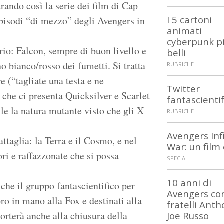
rando così la serie dei film di Cap
I 5 cartoni
pisodi “di mezzo” degli Avengers in
animati
cyberpunk p
io: Falcon, sempre di buon livello e
belli
o bianco/rosso dei fumetti. Si tratta
RUBRICHE
(“tagliate una testa e ne
Twitter
 che ci presenta Quicksilver e Scarlet
fantascientif
le la natura mutante visto che gli X
RUBRICHE
Avengers Inf
taglia: la Terra e il Cosmo, e nel
War: un film
i e raffazzonate che si possa
SPECIALI
10 anni di
che il gruppo fantascientifico per
Avengers con
ro in mano alla Fox e destinati alla
fratelli Anth
orterà anche alla chiusura della
Joe Russo