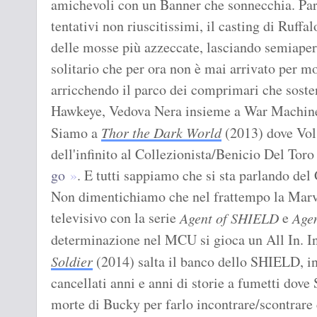
amichevoli con un Banner che sonnecchia. Pa
tentativi non riuscitissimi, il casting di Ruffa
delle mosse più azzeccate, lasciando semiapert
solitario che per ora non è mai arrivato per mot
arricchendo il parco dei comprimari che soste
Hawkeye, Vedova Nera insieme a War Machine
Siamo a
Thor the Dark World
(2013) dove Vol
dell'infinito al Collezionista/Benicio Del To
go
. E tutti sappiamo che si sta parlando del 
Non dimentichiamo che nel frattempo la Marve
televisivo con la serie
e
Agent of SHIELD
Agen
determinazione nel MCU si gioca un All In. I
Soldier
(2014) salta il banco dello SHIELD, i
cancellati anni e anni di storie a fumetti dove
morte di Bucky per farlo incontrare/scontrare 