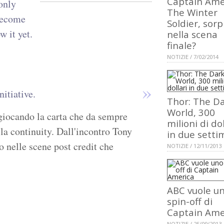
Captain Ame
only
The Winter
 become
Soldier, sor
w it yet.
nella scena
finale?
NOTIZIE / 7/02/2014
nitiative.
Thor: The D
World, 300
iocando la carta che da sempre
milioni di dol
la continuity. Dall'incontro Tony
in due sett
o nelle scene post credit che
NOTIZIE / 12/11/2013
ABC vuole u
spin-off di
Captain Ame
NOTIZIE / 25/09/2013