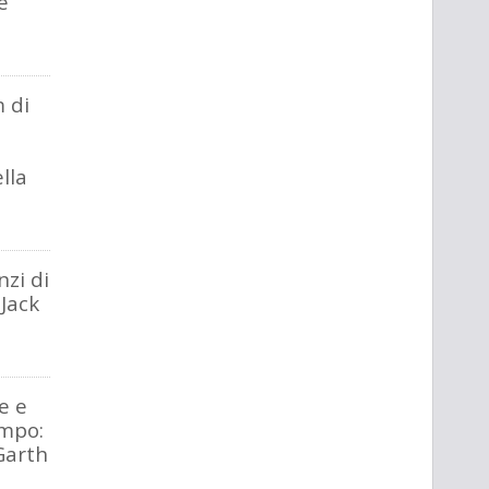
e
m di
a
lla
nzi di
 Jack
e e
empo:
Garth