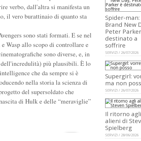
ire verbo, dall'altra si manifesta un
o, il vero burattinaio di quanto sta
Spider-man:
Brand New D
Peter Parker
Avengers sono stati formati. E se nel
destinato a
e Wasp allo scopo di controllare e
soffrire
cinematografiche sono diverse, e, in
SERVIZI / 26/07/2026
ell'incredulità) più plausibili. È lo
intelligence che da sempre si è
Supergirl: vo
oducendo nella storia la scienza di
ma non pos
 progetto del supersoldato che
SERVIZI / 26/07/2026
 nascita di Hulk e delle “meraviglie”
Il ritorno agl
alieni di Ste
Spielberg
SERVIZI / 28/06/2026