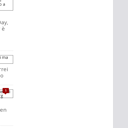
ay,
 è
rrei
so
1
i
ven