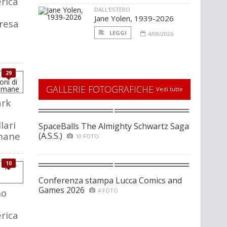
rica
DALL'ESTERO
Jane Yolen, 1939-2026
presa
LEGGI
4/08/2026
29
GALLERIE FOTOGRAFICHE
Vedi tutte
ark
lari
SpaceBalls The Almighty Schwartz Saga
imane
(A.S.S.)
10 FOTO
10
Conferenza stampa Lucca Comics and
Games 2026
no
4 FOTO
rica