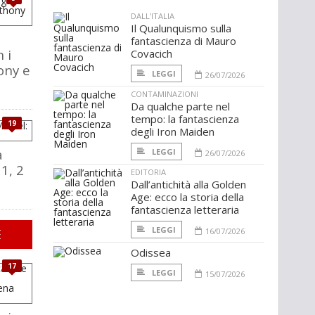
DALL'ITALIA
Il Qualunquismo sulla
fantascienza di Mauro
 i
Covacich
ony e
LEGGI
26/07/2026
CONTAMINAZIONI
Da qualche parte nel
tempo: la fantascienza
19
degli Iron Maiden
a
LEGGI
26/07/2026
1, 2
EDITORIA
Dall’antichità alla Golden
Age: ecco la storia della
fantascienza letteraria
LEGGI
E
16/07/2026
Odissea
17
LEGGI
15/07/2026