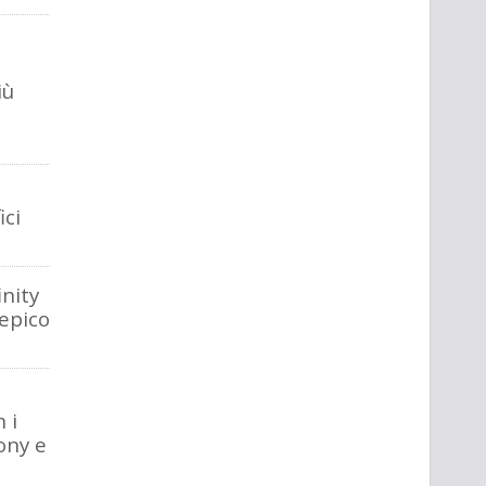
iù
ici
inity
 epico
 i
ony e