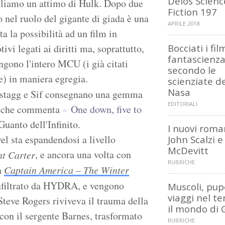
Delos Scienc
rliamo un attimo di Hulk. Dopo due
Fiction 197
lo nel ruolo del gigante di giada è una
APRILE 2018
a la possibilità ad un film in
ivi legati ai diritti ma, soprattutto,
Bocciati i fil
fantascienz
ngono l'intero MCU (i già citati
secondo le
) in maniera egregia.
scienziate de
Nasa
stagg e Sif consegnano una gemma
EDITORIALI
ro che commenta
One down, five to
Guanto dell'Infinito.
I nuovi roma
l sta espandendosi a livello
John Scalzi e
McDevitt
, e ancora una volta con
t Carter
RUBRICHE
n
Captain America – The Winter
nfiltrato da HYDRA, e vengono
Muscoli, pup
viaggi nel t
 Steve Rogers riviveva il trauma della
il mondo di 
con il sergente Barnes, trasformato
RUBRICHE