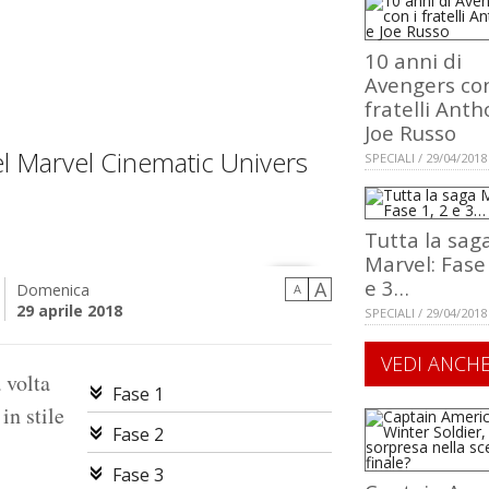
10 anni di
Avengers con
fratelli Anth
Joe Russo
el Marvel Cinematic Univers
SPECIALI / 29/04/2018
Tutta la sag
Marvel: Fase 
e 3…
A
Domenica
A
29 aprile 2018
SPECIALI / 29/04/2018
VEDI ANCH
 volta
Fase 1
in stile
Fase 2
Fase 3