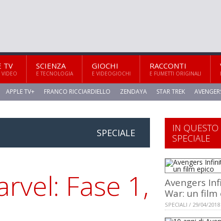
E TV
SCIENZA
GIOCHI
RACCONTI
 VIDEO
E TECNOLOGIA
E VIDEOGIOCHI
E FUMETTI ORIGINALI
APPLE TV+
FRANCO RICCIARDIELLO
ZENDAYA
STAR TREK
AVENGER
IN QUESTO
SPECIALE
SPECIALE
rvel: Fase 1,
Avengers Inf
War: un film
SPECIALI / 29/04/2018