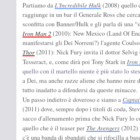
Partiamo da
L'Incredibile Hulk
(2008) quello 
raggiunge in un bar il Generale Ross che cerca
sconfitta con Banner/Hulk e gli parla di una “
(2010): New Mexico (Land Of Ench
Iron Man 2
manifestarsi gli Dei Norreni?) l'agente Coulson
(2011): Nick Fury invita il dottor Selvig 
Thor
Tesseract, e, come dirà poi Tony Stark in
Iron
quello con il martello niente è più stato lo ste
a Dei, ma anche razze aliene che hanno mire di
tutto inadatto a difendersi da queste minacce.
Un passo indietro è doveroso e siamo a
Captai
(2011) dove, sempre dopo i titoli di coda, Stev
sacco d'allenamento prima che Nick Fury lo c
quello che è il teaser per
The Avengers
(2012) 
c'è una banda di sbandati che si rifocilla a ba