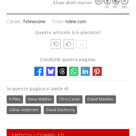
Alcuni diritti riservati
Canale:
Televisione
Fonte:
tvline.com
Questo articolo ti è piaciuto?
11
Condividi questa pagina:
In questa pagina si parla di:
X-Files
Dana Walden
Chris Carter
David Madden
Gillian Anderson
David Duchvony
ARTICOLI CORRELATI