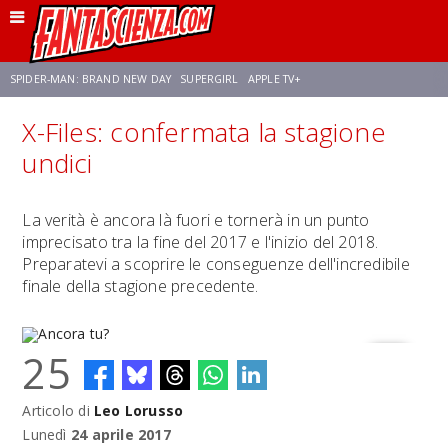
SPIDER-MAN: BRAND NEW DAY
SUPERGIRL
APPLE TV+
X-Files: confermata la stagione
FRANCO RICCIARDIELLO
ZENDAYA
STAR TREK
AVENGERS: DOOMSDAY
undici
NETFLIX
SADIE SINK
CELIA ROSE GOODING
La verità è ancora là fuori e tornerà in un punto
imprecisato tra la fine del 2017 e l'inizio del 2018.
Preparatevi a scoprire le conseguenze dell'incredibile
finale della stagione precedente.
25
Articolo di
Leo Lorusso
Ancora tu?
Lunedì
24 aprile 2017