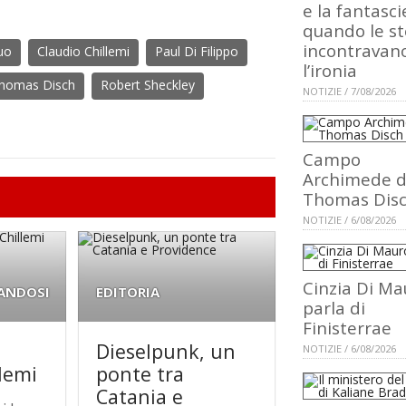
e la fantasci
quando le st
incontravan
uo
Claudio Chillemi
Paul Di Filippo
l’ironia
homas Disch
Robert Sheckley
NOTIZIE / 7/08/2026
Campo
Archimede d
Thomas Dis
NOTIZIE / 6/08/2026
Cinzia Di Ma
ANDOSI
EDITORIA
parla di
Finisterrae
Dieselpunk, un
NOTIZIE / 6/08/2026
lemi
ponte tra
Catania e