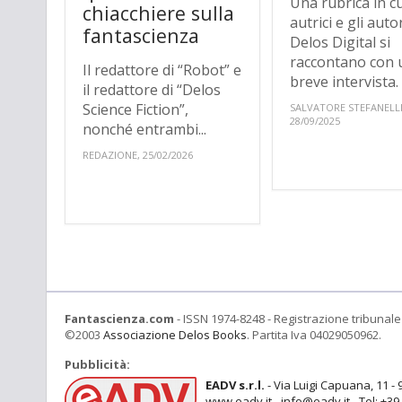
Una rubrica in cu
chiacchiere sulla
autrici e gli autor
fantascienza
Delos Digital si
raccontano con 
Il redattore di “Robot” e
breve intervista.
il redattore di “Delos
Science Fiction”,
SALVATORE STEFANELLI
28/09/2025
nonché entrambi...
REDAZIONE, 25/02/2026
Fantascienza.com
- ISSN 1974-8248 - Registrazione tribunale 
©2003
Associazione Delos Books
. Partita Iva 04029050962.
Pubblicità:
EADV s.r.l.
- Via Luigi Capuana, 11 - 
www.eadv.it - info@eadv.it - Tel: +3