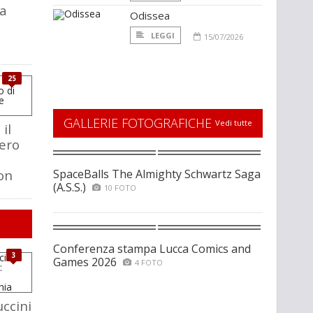
ia
Odissea
LEGGI
15/07/2026
25
GALLERIE FOTOGRAFICHE
Vedi tutte
il
ero
ion
SpaceBalls The Almighty Schwartz Saga
(A.S.S.)
10 FOTO
Conferenza stampa Lucca Comics and
3
Games 2026
4 FOTO
ccini