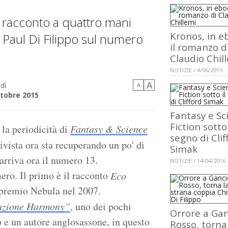
l racconto a quattro mani
Kronos, in e
 Paul Di Filippo sul numero
il romanzo d
Claudio Chil
NOTIZIE / 4/06/2019
A
dì
A
ttobre 2015
Fantasy e Sc
Fiction sotto 
 la periodicità di
Fantasy & Science
segno di Clif
rivista ora sta recuperando un po' di
Simak
arriva ora il numero 13.
NOTIZIE / 14/04/2016
mero. Il primo è il racconto
Eco
l premio Nebula nel 2007.
razione Harmony”
, uno dei pochi
Orrore a Gan
o e un autore anglosassone, in questo
Rosso, torna