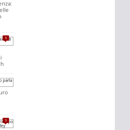
enza:
elle
o
1
i
ch
uro
1