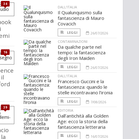
34
DALL'ITALIA
Il Qualunquismo sulla
fantascienza di Mauro
book
Covacich
i
LEGGI
26/07/2026
lemi
CONTAMINAZIONI
Da qualche parte nel
tempo: la fantascienza
16
degli Iron Maiden
LEGGI
26/07/2026
ience
il
DALL'ITALIA
Francesco Guccini e la
ford
fantascienza: quando le
stelle incontravano l’ironia
LEGGI
7/08/2026
39
EDITORIA
Dall’antichità alla Golden
Age: ecco la storia della
fantascienza letteraria
cio
 la
LEGGI
16/07/2026