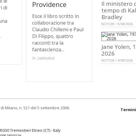
i le
Il ministero 
Providence
i di
tempo di Ka
Esce il libro scritto in
Bradley
una
collaborazione tra
NOTIZIE / 5/08/2026
Claudio Chillemi e Paul
Di Filippo, quattro
,
racconti tra la
Jane Yolen, 
fantascienza...
2026
S*, 26/09/2023
NOTIZIE / 4/08/2026
di Milano, n. 521 del 5 settembre 2006.
Termini
95030 Tremestieri Etneo (CT) - Italy
9.0952830326