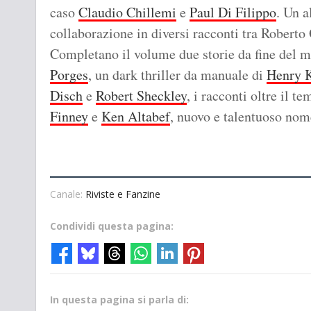
caso
Claudio Chillemi
e
Paul Di Filippo
. Un a
collaborazione in diversi racconti tra Roberto
Completano il volume due storie da fine del 
Porges
, un dark thriller da manuale di
Henry K
Disch
e
Robert Sheckley
, i racconti oltre il t
Finney
e
Ken Altabef
, nuovo e talentuoso nom
Canale:
Riviste e Fanzine
Condividi questa pagina:
In questa pagina si parla di: