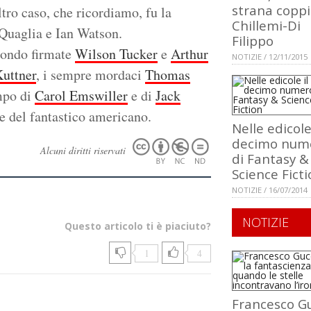
strana copp
ltro caso, che ricordiamo, fu la
Chillemi-Di
 Quaglia e Ian Watson.
Filippo
mondo firmate
Wilson Tucker
e
Arthur
NOTIZIE / 12/11/2015
uttner
, i sempre mordaci
Thomas
empo di
Carol Emswiller
e di
Jack
e del fantastico americano.
Nelle edicole 
decimo num
Alcuni diritti riservati
di Fantasy &
Science Fict
NOTIZIE / 16/07/2014
NOTIZIE
Questo articolo ti è piaciuto?
1
4
Francesco Gu