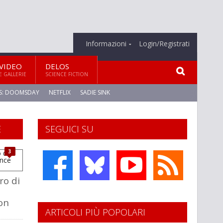
Informazioni
Login/Registrati
VIDEO
DELOS
E GALLERIE
SCIENCE FICTION
S: DOOMSDAY
NETFLIX
SADIE SINK
E
SEGUICI SU
3
o di
ion
ARTICOLI PIÙ POPOLARI