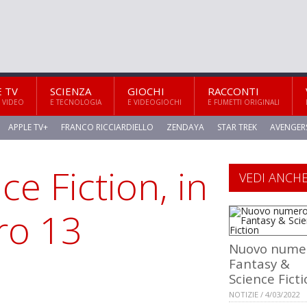
E TV
SCIENZA
GIOCHI
RACCONTI
 VIDEO
E TECNOLOGIA
E VIDEOGIOCHI
E FUMETTI ORIGINALI
APPLE TV+
FRANCO RICCIARDIELLO
ZENDAYA
STAR TREK
AVENGER
e Fiction, in
VEDI ANCH
ro 13
Nuovo numer
Fantasy &
Science Fict
NOTIZIE / 4/03/2022