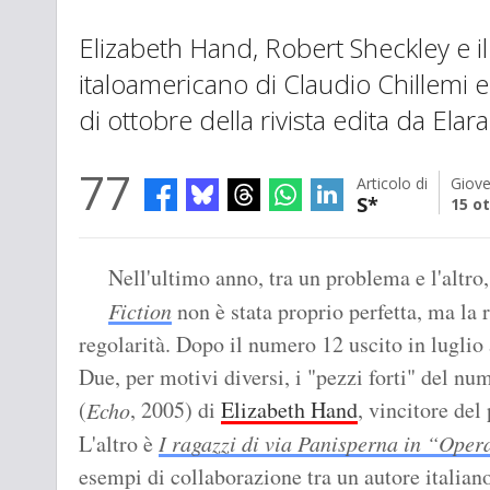
Elizabeth Hand, Robert Sheckley e i
italoamericano di Claudio Chillemi e
di ottobre della rivista edita da Elara
77
Articolo di
Giove
S*
15 o
Nell'ultimo anno, tra un problema e l'altro,
Fiction
non è stata proprio perfetta, ma la 
regolarità. Dopo il numero 12 uscito in luglio 
Due, per motivi diversi, i "pezzi forti" del nu
(
, 2005) di
Elizabeth Hand
, vincitore de
Echo
L'altro è
I ragazzi di via Panisperna in “Ope
esempi di collaborazione tra un autore italian