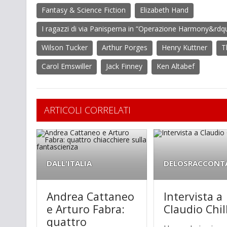
Fantasy & Science Fiction
Elizabeth Hand
I ragazzi di via Panisperna in “Operazione Harmony&rdq
Wilson Tucker
Arthur Porges
Henry Kuttner
T
Carol Emswiller
Jack Finney
Ken Altabef
ARTICOLI CORRELATI
DALL'ITALIA
DELOSRACCONT
Andrea Cattaneo
Intervista a
e Arturo Fabra:
Claudio Chil
quattro