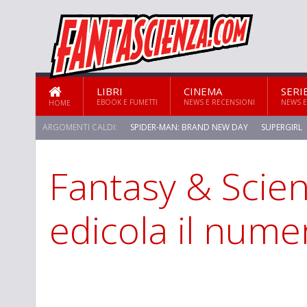
LIBRI
CINEMA
SERI
EBOOK E FUMETTI
NEWS E RECENSIONI
NEWS E
HOME
ARGOMENTI CALDI:
SPIDER-MAN: BRAND NEW DAY
SUPERGIRL
Fantasy & Scienc
STAR TREK: STRANGE NEW WORLDS
edicola il nume