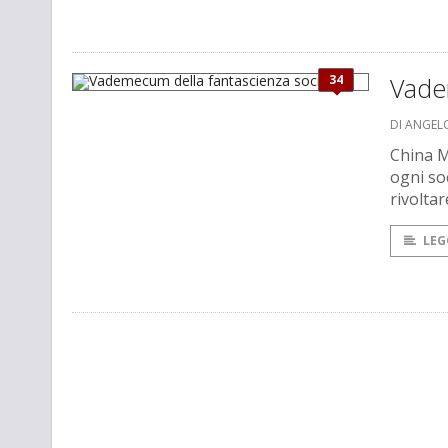
34
Vadem
DI ANGEL
China M
ogni so
rivolta
LEG