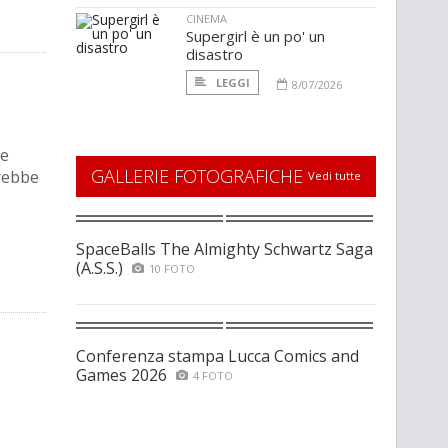
CINEMA
Supergirl è un po' un
disastro
LEGGI
8/07/2026
he
GALLERIE FOTOGRAFICHE
trebbe
Vedi tutte
SpaceBalls The Almighty Schwartz Saga
(A.S.S.)
10 FOTO
Conferenza stampa Lucca Comics and
Games 2026
4 FOTO