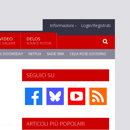
Informazioni
Login/Registrati
VIDEO
DELOS
E GALLERIE
SCIENCE FICTION
S: DOOMSDAY
NETFLIX
SADIE SINK
CELIA ROSE GOODING
SEGUICI SU
ARTICOLI PIÙ POPOLARI