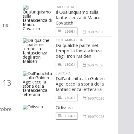
DALL'ITALIA
Il Qualunquismo sulla
fantascienza di Mauro
Covacich
i nel
LEGGI
26/07/2026
CONTAMINAZIONI
Da qualche parte nel
tempo: la fantascienza
degli Iron Maiden
LEGGI
26/07/2026
EDITORIA
Dall’antichità alla Golden
o 13
Age: ecco la storia della
fantascienza letteraria
LEGGI
16/07/2026
Odissea
ttobre
LEGGI
15/07/2026