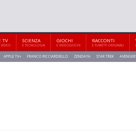
E TV
SCIENZA
GIOCHI
RACCONTI
 VIDEO
E TECNOLOGIA
E VIDEOGIOCHI
E FUMETTI ORIGINALI
APPLE TV+
FRANCO RICCIARDIELLO
ZENDAYA
STAR TREK
AVENGER