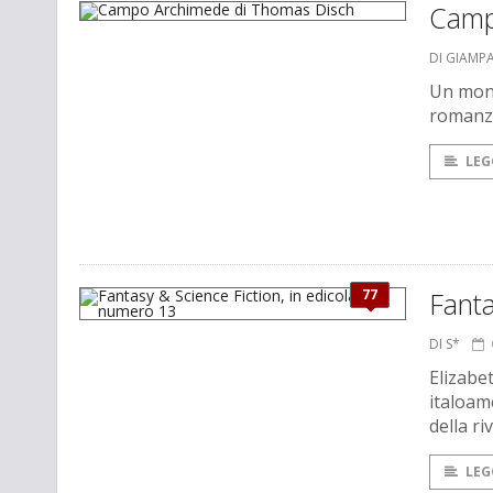
Camp
DI GIAMP
Un mond
romanzo
LEG
77
Fanta
DI S*
Elizabe
italoam
della ri
LEG