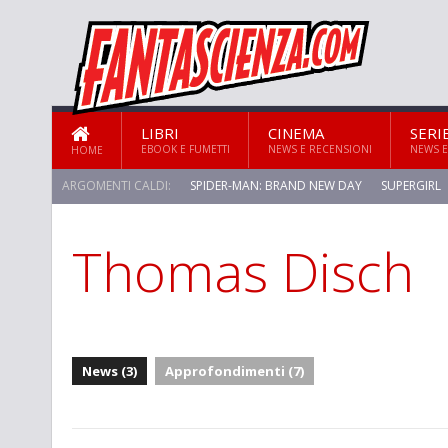
LIBRI
CINEMA
SERI
EBOOK E FUMETTI
NEWS E RECENSIONI
NEWS E
HOME
ARGOMENTI CALDI:
SPIDER-MAN: BRAND NEW DAY
SUPERGIRL
Thomas Disch
News (3)
Approfondimenti (7)