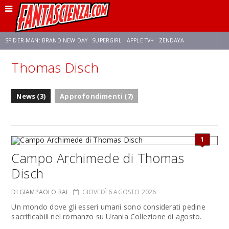
SPIDER-MAN: BRAND NEW DAY
SUPERGIRL
APPLE TV+
ZENDAYA
Thomas Disch
FRANCO RICCIARDIELLO
AVENGERS: DOOMSDAY
STAR TREK
NETFLIX
News (3)
Approfondimenti (7)
SADIE SINK
STAR TREK: STRANGE NEW WORLDS
1
Campo Archimede di Thomas
Disch
DI GIAMPAOLO RAI
GIOVEDÌ 6 AGOSTO 2026
Un mondo dove gli esseri umani sono considerati pedine
sacrificabili nel romanzo su Urania Collezione di agosto.