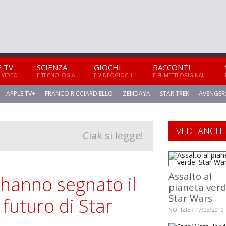
E TV
SCIENZA
GIOCHI
RACCONTI
 VIDEO
E TECNOLOGIA
E VIDEOGIOCHI
E FUMETTI ORIGINALI
APPLE TV+
FRANCO RICCIARDIELLO
ZENDAYA
STAR TREK
AVENGER
VEDI ANCH
Ciak si legge!
Assalto al
hanno segnato il
pianeta verd
Star Wars
 futuro di Star
NOTIZIE / 17/05/2010