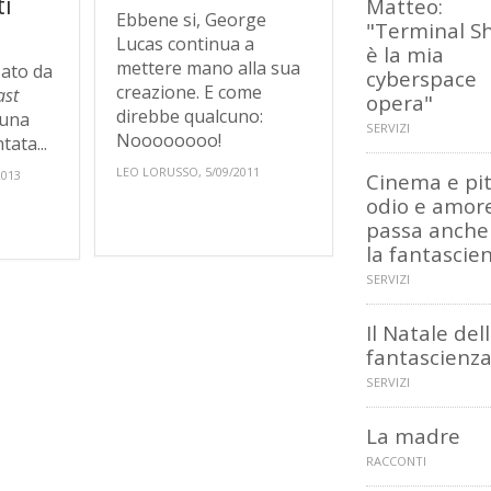
i
Matteo:
Ebbene si, George
"Terminal S
Lucas continua a
è la mia
mettere mano alla sua
sato da
cyberspace
creazione. E come
ast
opera"
direbbe qualcuno:
 una
SERVIZI
Noooooooo!
ata...
LEO LORUSSO, 5/09/2011
2013
Cinema e pit
odio e amor
passa anche
la fantascie
SERVIZI
Il Natale del
fantascienz
SERVIZI
La madre
RACCONTI