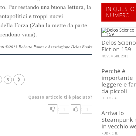
to. Pur restando una buona lettura, la
IN QUESTO
NUMERO
antapolitici e troppi nuovi
della Forza (Zahn la mette da parte
 rendono vana).
Delos Scienc
servati ©2013 Roberto Paura e Associazione Delos Books
Fiction 159
NOVEMBRE 2013
Perché è
importante
5
leggere e far
da piccoli
Questo articolo ti è piaciuto?
EDITORIALI
1
1
Arriva lo
Steampunk
in vecchio w
RUBRICHE