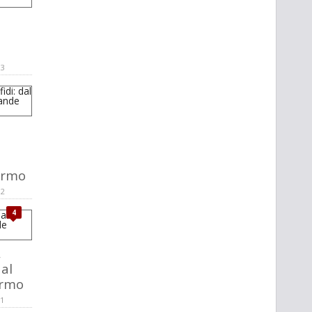
l
13
ermo
12
4
,
 al
ermo
11