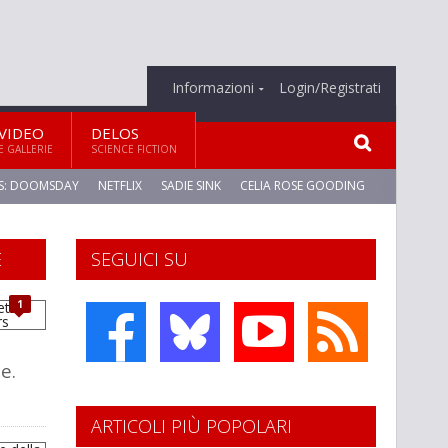
Informazioni
Login/Registrati
VIDEO
DELOS
E GALLERIE
SCIENCE FICTION
S: DOOMSDAY
NETFLIX
SADIE SINK
CELIA ROSE GOODING
E
SEGUICI SU
1
e.
ARTICOLI PIÙ POPOLARI