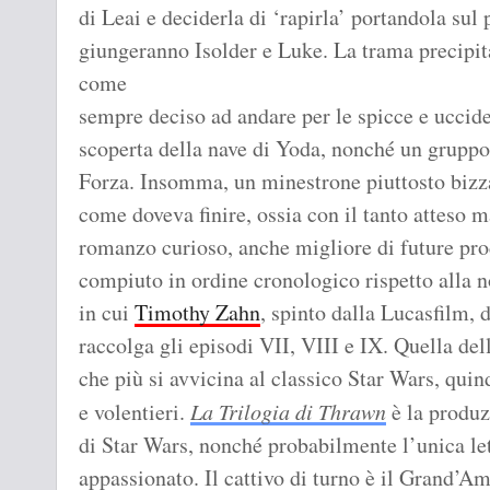
di Leai e deciderla di ‘rapirla’ portandola sul
giungeranno Isolder e Luke. La trama precipit
come
sempre deciso ad andare per le spicce e uccider
scoperta della nave di Yoda, nonché un gruppo 
Forza. Insomma, un minestrone piuttosto bizza
come doveva finire, ossia con il tanto attes
romanzo curioso, anche migliore di future prod
compiuto in ordine cronologico rispetto alla n
in cui
Timothy Zahn
, spinto dalla Lucasfilm, 
raccolga gli episodi VII, VIII e IX. Quella del
che più si avvicina al classico Star Wars, quin
e volentieri.
La Trilogia di Thrawn
è la produz
di Star Wars, nonché probabilmente l’unica le
appassionato. Il cattivo di turno è il Grand’