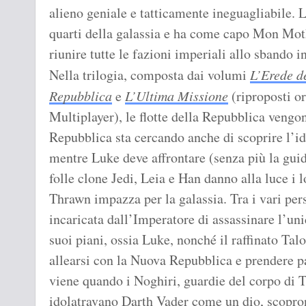
alieno geniale e tatticamente ineguagliabile. 
quarti della galassia e ha come capo Mon Moth
riunire tutte le fazioni imperiali allo sbando i
Nella trilogia, composta dai volumi
L’Erede d
Repubblica
e
L’Ultima Missione
(riproposti or
Multiplayer), le flotte della Repubblica vengo
Repubblica sta cercando anche di scoprire l’ide
mentre Luke deve affrontare (senza più la gu
folle clone Jedi, Leia e Han danno alla luce i l
Thrawn impazza per la galassia. Tra i vari pe
incaricata dall’Imperatore di assassinare l’un
suoi piani, ossia Luke, nonché il raffinato Tal
allearsi con la Nuova Repubblica e prendere par
viene quando i Noghiri, guardie del corpo di T
idolatravano Darth Vader come un dio, scopron