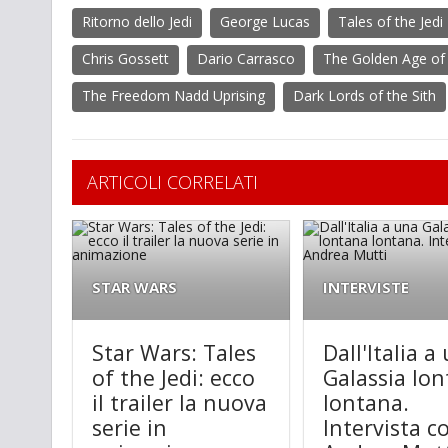
Ritorno dello Jedi
George Lucas
Tales of the Jedi
Chris Gossett
Dario Carrasco
The Golden Age of 
The Freedom Nadd Uprising
Dark Lords of the Sith
ARTICOLI CORRELATI
STAR WARS
INTERVISTE
Star Wars: Tales
Dall'Italia a
of the Jedi: ecco
Galassia lo
il trailer la nuova
lontana.
serie in
Intervista c