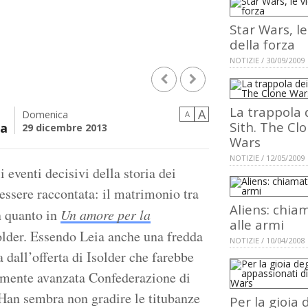
Star Wars, le
della forza
NOTIZIE / 30/09/2009
La trappola 
A
Domenica
A
Sith. The Cl
ra
29 dicembre 2013
Wars
NOTIZIE / 12/05/2009
 eventi decisivi della storia dei
 essere raccontata: il matrimonio tra
Aliens: chia
n quanto in
Un amore per la
alle armi
older. Essendo Leia anche una fredda
NOTIZIE / 10/04/2008
 dall’offerta di Isolder che farebbe
amente avanzata Confederazione di
 Han sembra non gradire le titubanze
Per la gioia 