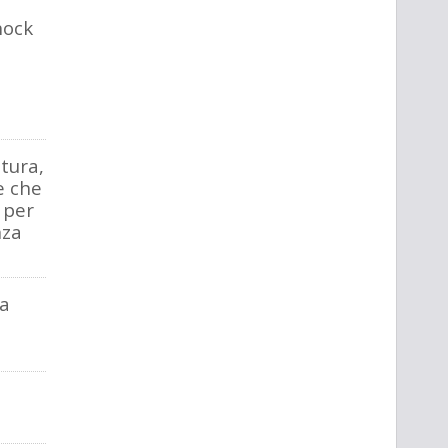
hock
tura,
e che
 per
nza
la
a