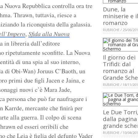
La Nuova Repubblica controlla ora tre
Dune, la
ma. Thrawn, tuttavia, riesce a
miniserie e i
romanzo
niziando la riconquista della galassia.
RUBRICHE / 25/06/20
ell’Impero
,
Sfida alla Nuova
a in libreria dall’editore
no ripetutamente sconfitte. La Nuova
Il giorno dei
ntità di una spia al suo interno,
Trifidi: dal
ida di Obi-Wan) Joruus C’Baoth, un
romanzo al
Grande Sch
oro primi due figli Jacen e Jaina, e
RUBRICHE / 18/11/20
rsonaggi nuovi c’è Mara Jade,
ica persona che può far naufragare i
on Karrde, mercante che finirà per
Le Due Torri
te alla guerra. Il colpo di scena
dalla pagina
grande sch
hrawn ed esseri orribili che
RUBRICHE / 10/04/20
o che Leia è figlia del defunto Vader