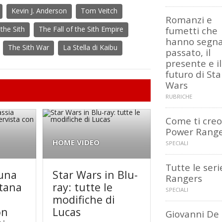
Kevin J. Anderson
Tom Veitch
Romanzi e
the Sith
The Fall of the Sith Empire
fumetti che
hanno segnat
The Sith War
La Stella di Kaibu
passato, il
presente e il
futuro di Sta
Wars
RUBRICHE
Come ti creo
Power Rang
HOME VIDEO
SPECIALI
Tutte le seri
 una
Star Wars in Blu-
Rangers
ntana
ray: tutte le
SPECIALI
modifiche di
on
Lucas
Giovanni De