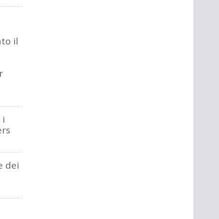
o il
r
 i
ers
e dei