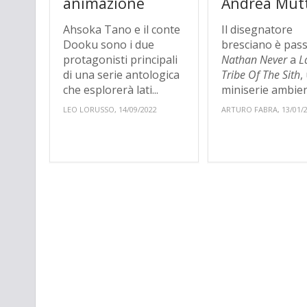
animazione
Andrea Mutt
Ahsoka Tano e il conte
Il disegnatore
Dooku sono i due
bresciano è pas
protagonisti principali
Nathan Never
a
L
di una serie antologica
Tribe Of The Sith
,
che esplorerà lati...
miniserie ambient
LEO LORUSSO, 14/09/2022
ARTURO FABRA, 13/01/