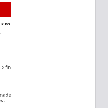
e
lo fin
 made
est