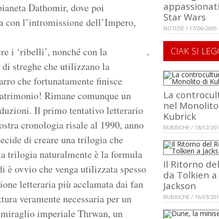
appassionati
 pianeta Dathomir, dove poi
Star Wars
a con l’intromissione dell’Impero,
NOTIZIE / 17/06/2005
e i ‘ribelli’, nonché con la
CIAK SI LEG
di streghe che utilizzano la
rro che fortunatamente finisce
La controcul
o matrimonio! Rimane comunque un
nel Monolito
uzioni. Il primo tentativo letterario
Kubrick
ostra cronologia risale al 1990, anno
RUBRICHE / 18/12/20
decide di creare una trilogia che
la trilogia naturalmente è la formula
Il Ritorno de
di è ovvio che venga utilizzata spesso
da Tolkien a
ione letteraria più acclamata dai fan
Jackson
ttura veramente necessaria per un
RUBRICHE / 16/03/20
Ammiraglio imperiale Thrwan, un