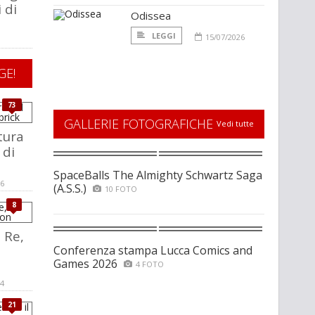
 di
Odissea
LEGGI
15/07/2026
GE!
73
GALLERIE FOTOGRAFICHE
Vedi tutte
tura
 di
SpaceBalls The Almighty Schwartz Saga
16
(A.S.S.)
10 FOTO
8
l Re,
Conferenza stampa Lucca Comics and
Games 2026
4 FOTO
14
21