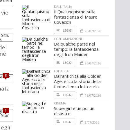
DALL'ITALIA
 vie
Il Qualunquismo sulla
fantascienza di Mauro
Covacich
LEGGI
26/07/2026
CONTAMINAZIONI
Da qualche parte nel
dei
tempo: la fantascienza
one
degli Iron Maiden
LEGGI
26/07/2026
EDITORIA
Dall’antichità alla Golden
8
Age: ecco la storia della
fantascienza letteraria
mata
LEGGI
16/07/2026
CINEMA
Supergirl è un po' un
3
disastro
LEGGI
8/07/2026
degli