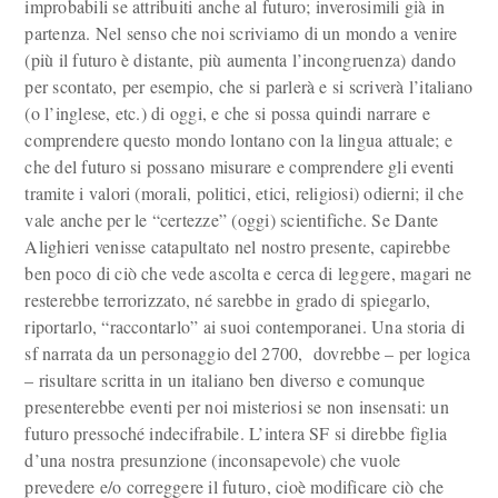
improbabili se attribuiti anche al futuro; inverosimili già in
partenza. Nel senso che noi scriviamo di un mondo a venire
(più il futuro è distante, più aumenta l’incongruenza) dando
per scontato, per esempio, che si parlerà e si scriverà l’italiano
(o l’inglese, etc.) di oggi, e che si possa quindi narrare e
comprendere questo mondo lontano con la lingua attuale; e
che del futuro si possano misurare e comprendere gli eventi
tramite i valori (morali, politici, etici, religiosi) odierni; il che
vale anche per le “certezze” (oggi) scientifiche. Se Dante
Alighieri venisse catapultato nel nostro presente, capirebbe
ben poco di ciò che vede ascolta e cerca di leggere, magari ne
resterebbe terrorizzato, né sarebbe in grado di spiegarlo,
riportarlo, “raccontarlo” ai suoi contemporanei. Una storia di
sf narrata da un personaggio del 2700, dovrebbe – per logica
– risultare scritta in un italiano ben diverso e comunque
presenterebbe eventi per noi misteriosi se non insensati: un
futuro pressoché indecifrabile. L’intera SF si direbbe figlia
d’una nostra presunzione (inconsapevole) che vuole
prevedere e/o correggere il futuro, cioè modificare ciò che