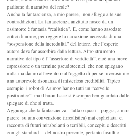
parliamo di narrativa del reale?
Anche la fantascienza, a mio parere, non sfugge alle sue
contraddizioni. La fantascienza anzitutto nasce da un
ossimoro: è fantasia “realistica”. E, come hanno assodato
critici di nome, per reggere la narrazione necessita di una
“sospensione della incredulità” del lettore, che l’esperto
autore deve far assorbire dalla lettura. Altro strumento
narrativo del tipo è l’“assertore di veridicità”, cioè una breve
espressione o un termine pseudotecnici, che non spiegano
nulla ma danno all’evento o all’oggetto di per sé inverosimile
una autorevole risonanza di misteriosa credibilità. Tipico
esempio: i robot di Asimov hanno tutti un “cervello
positronico”: ma il buon Isaac si è sempre ben guardato dallo
spiegare di che si tratta.
Aggiungo che la fantascienza – tutta o quasi – poggia, a mio
parere, su una convenzione (irrealistica) mai esplicitata: ci
racconta di futuri mirabolanti o terribili, concepiti e descritti
con gli standard… del nostro presente, pertanto fasulli o