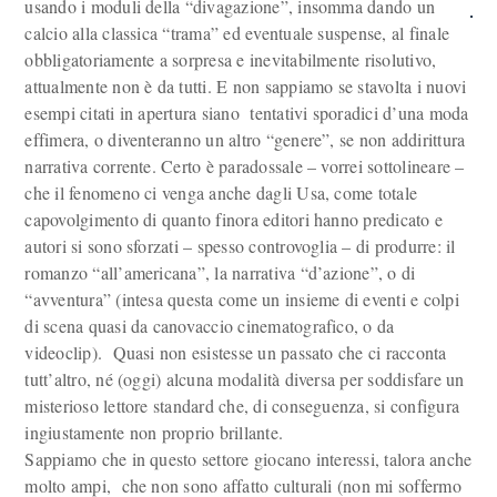
usando i moduli della “divagazione”, insomma dando un
calcio alla classica “trama” ed eventuale suspense, al finale
obbligatoriamente a sorpresa e inevitabilmente risolutivo,
attualmente non è da tutti. E non sappiamo se stavolta i nuovi
esempi citati in apertura siano tentativi sporadici d’una moda
effimera, o diventeranno un altro “genere”, se non addirittura
narrativa corrente. Certo è paradossale – vorrei sottolineare –
che il fenomeno ci venga anche dagli Usa, come totale
capovolgimento di quanto finora editori hanno predicato e
autori si sono sforzati – spesso controvoglia – di produrre: il
romanzo “all’americana”, la narrativa “d’azione”, o di
“avventura” (intesa questa come un insieme di eventi e colpi
di scena quasi da canovaccio cinematografico, o da
videoclip). Quasi non esistesse un passato che ci racconta
tutt’altro, né (oggi) alcuna modalità diversa per soddisfare un
misterioso lettore standard che, di conseguenza, si configura
ingiustamente non proprio brillante.
Sappiamo che in questo settore giocano interessi, talora anche
molto ampi, che non sono affatto culturali (non mi soffermo