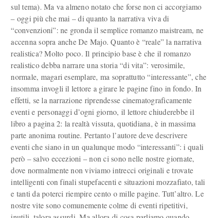
sul tema). Ma va almeno notato che forse non ci accorgiamo
– oggi più che mai – di quanto la narrativa viva di
“convenzioni”: ne gronda il semplice romanzo maistream, ne
accenna sopra anche De Majo. Quanto è “reale” la narrativa
realistica? Molto poco. Il principio base è che il romanzo
realistico debba narrare una storia “di vita”: verosimile,
normale, magari esemplare, ma soprattutto “interessante”, che
insomma invogli il lettore a girare le pagine fino in fondo. In
effetti, se la narrazione riprendesse cinematograficamente
eventi e personaggi d’ogni giorno, il lettore chiuderebbe il
libro a pagina 2: la realtà vissuta, quotidiana, è in massima
parte anonima routine. Pertanto l’autore deve descrivere
eventi che siano in un qualunque modo “interessanti”: i quali
però – salvo eccezioni – non ci sono nelle nostre giornate,
dove normalmente non viviamo intrecci originali e trovate
intelligenti con finali stupefacenti e situazioni mozzafiato, tali
e tanti da poterci riempire cento o mille pagine. Tutt’altro. Le
nostre vite sono comunemente colme di eventi ripetitivi,
inutili, talora assurdi. Ma allora di cosa parliamo quando