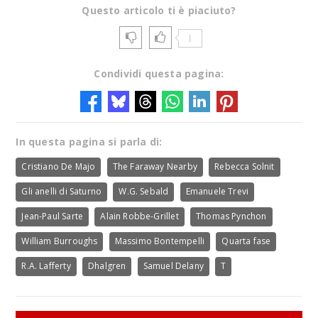
Questo articolo ti è piaciuto?
1
Condividi questa pagina:
In questa pagina si parla di:
Cristiano De Majo
The Faraway Nearby
Rebecca Solnit
Gli anelli di Saturno
W.G. Sebald
Emanuele Trevi
Jean-Paul Sarte
Alain Robbe-Grillet
Thomas Pynchon
William Burroughs
Massimo Bontempelli
Quarta fase
R.A. Lafferty
Dhalgren
Samuel Delany
T