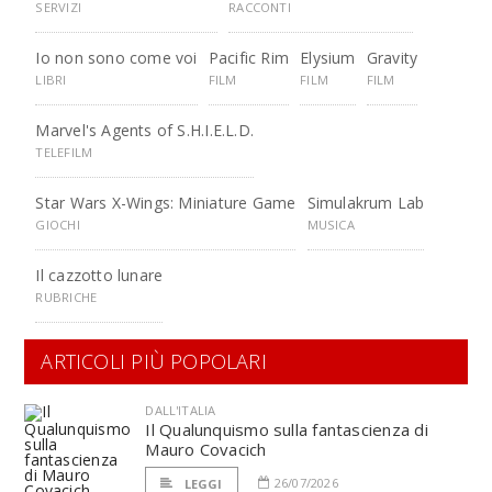
SERVIZI
RACCONTI
Io non sono come voi
Pacific Rim
Elysium
Gravity
LIBRI
FILM
FILM
FILM
Marvel's Agents of S.H.I.E.L.D.
TELEFILM
Star Wars X-Wings: Miniature Game
Simulakrum Lab
GIOCHI
MUSICA
Il cazzotto lunare
RUBRICHE
ARTICOLI PIÙ POPOLARI
DALL'ITALIA
Il Qualunquismo sulla fantascienza di
Mauro Covacich
26/07/2026
LEGGI