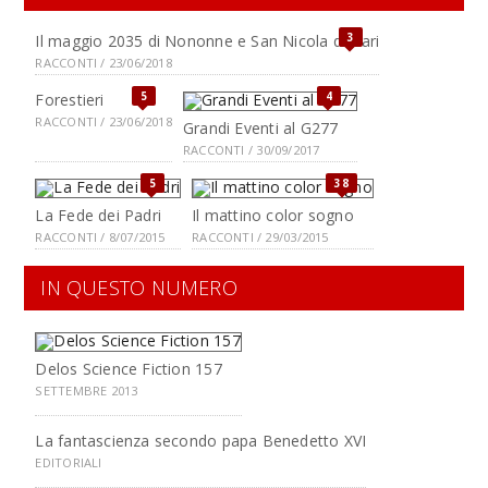
3
Il maggio 2035 di Nononne e San Nicola di Bari
RACCONTI / 23/06/2018
5
4
Forestieri
RACCONTI / 23/06/2018
Grandi Eventi al G277
RACCONTI / 30/09/2017
5
38
La Fede dei Padri
Il mattino color sogno
RACCONTI / 8/07/2015
RACCONTI / 29/03/2015
IN QUESTO NUMERO
Delos Science Fiction 157
SETTEMBRE 2013
La fantascienza secondo papa Benedetto XVI
EDITORIALI