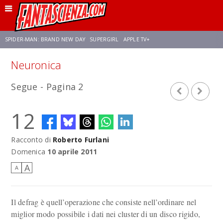
SPIDER-MAN: BRAND NEW DAY
SUPERGIRL
APPLE TV+
Neuronica
FRANCO RICCIARDIELLO
ZENDAYA
AVENGERS: DOOMSDAY
STAR TREK
Segue - Pagina 2
NETFLIX
SADIE SINK
STAR TREK: STRANGE NEW WORLDS
12
Racconto di
Roberto Furlani
Domenica
10 aprile 2011
A
A
Il defrag è quell’operazione che consiste nell’ordinare nel
miglior modo possibile i dati nei cluster di un disco rigido,