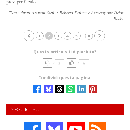
presi per il culo.
Tutti i diritti riservati ©2011 Roberto Furlani e Associazione Delos
Books
1
2
3
4
5
8
Questo articolo ti è piaciuto?
3
6
Condividi questa pagina:
SEGUICI SU