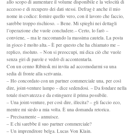
allo scopo di aumentare il volume disponibile e la velocità di
accesso e di recupero dei dati stessi. Defrag è anche il mio
nome in codice: fornire quello vero, con il lavoro che faccio,
sarebbe troppo rischioso. – Bene. Mi spieghi nei dettagli
l’operazione che vuole concludere.– Certo, lo farò –
conviene, – ma le raccomando la massima cautela. La posta
in gioco è molto alta.– È per questo che ha chiamato me –
replico, risoluto. – Non si preoccupi, mi dica ciò che vuole
senza giri di parole e vedrò di accontentarla.
Con un cenno Ribinsk mi invita ad accomodarmi su una
sedia di fronte alla scrivania.
– Ho concordato con un partner commerciale una, per così
dire, joint-venture lampo – dice sedendosi. – Da fondare nella
totale riservatezza e da estinguere il prima possibile.
– Una joint-venture, per così dire, illecita? – gli faccio eco,
mentre mi siedo a mia volta. È una domanda retorica.
– Precisamente – annuisce.
– E chi sarebbe il suo partner commerciale?
– Un imprenditore belga. Lucas Von Klain.