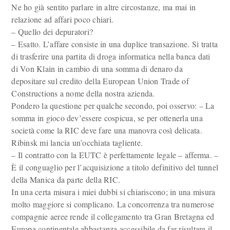
Ne ho già sentito parlare in altre circostanze, ma mai in
relazione ad affari poco chiari.
– Quello dei depuratori?
– Esatto. L’affare consiste in una duplice transazione. Si tratta
di trasferire una partita di droga informatica nella banca dati
di Von Klain in cambio di una somma di denaro da
depositare sul credito della European Union Trade of
Constructions a nome della nostra azienda.
Pondero la questione per qualche secondo, poi osservo: – La
somma in gioco dev’essere cospicua, se per ottenerla una
società come la RIC deve fare una manovra così delicata.
Ribinsk mi lancia un’occhiata tagliente.
– Il contratto con la EUTC è perfettamente legale – afferma. –
È il conguaglio per l’acquisizione a titolo definitivo del tunnel
della Manica da parte della RIC.
In una certa misura i miei dubbi si chiariscono; in una misura
molto maggiore si complicano. La concorrenza tra numerose
compagnie aeree rende il collegamento tra Gran Bretagna ed
Europa continentale abbastanza accessibile da far risultare il