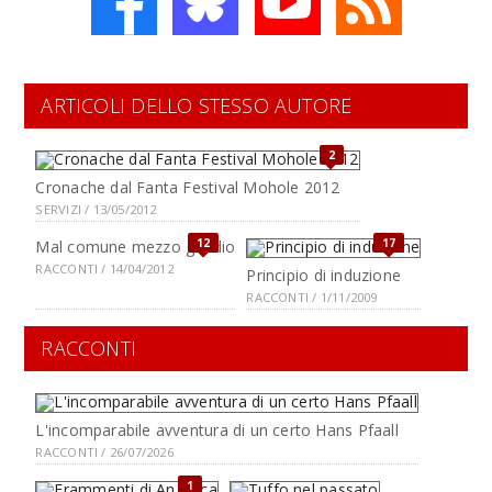
ARTICOLI DELLO STESSO AUTORE
2
Cronache dal Fanta Festival Mohole 2012
SERVIZI / 13/05/2012
12
17
Mal comune mezzo gaudio
RACCONTI / 14/04/2012
Principio di induzione
RACCONTI / 1/11/2009
RACCONTI
L'incomparabile avventura di un certo Hans Pfaall
RACCONTI / 26/07/2026
1