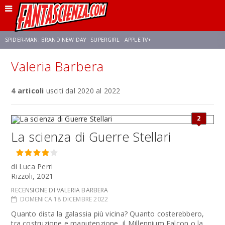
SPIDER-MAN: BRAND NEW DAY
SUPERGIRL
APPLE TV+
Valeria Barbera
FRANCO RICCIARDIELLO
ZENDAYA
STAR TREK
AVENGERS: DOOMSDAY
4 articoli
usciti dal 2020 al 2022
NETFLIX
SADIE SINK
STAR TREK: STRANGE NEW WORLDS
2
La scienza di Guerre Stellari
di Luca Perri
Rizzoli, 2021
RECENSIONE DI VALERIA BARBERA
DOMENICA 18 DICEMBRE 2022
Quanto dista la galassia più vicina? Quanto costerebbero,
tra costruzione e manutenzione, il Millennium Falcon o la