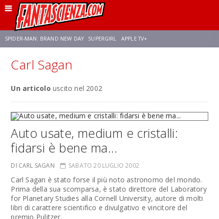
SPIDER-MAN: BRAND NEW DAY
SUPERGIRL
APPLE TV+
Carl Sagan
FRANCO RICCIARDIELLO
ZENDAYA
STAR TREK
AVENGERS: DOOMSDAY
Un articolo
uscito nel 2002
NETFLIX
SADIE SINK
CELIA ROSE GOODING
Auto usate, medium e cristalli:
fidarsi è bene ma...
DI CARL SAGAN
SABATO 20 LUGLIO 2002
Carl Sagan è stato forse il più noto astronomo del mondo.
Prima della sua scomparsa, è stato direttore del Laboratory
for Planetary Studies alla Cornell University, autore di molti
libri di carattere scientifico e divulgativo e vincitore del
premio Pulitzer.