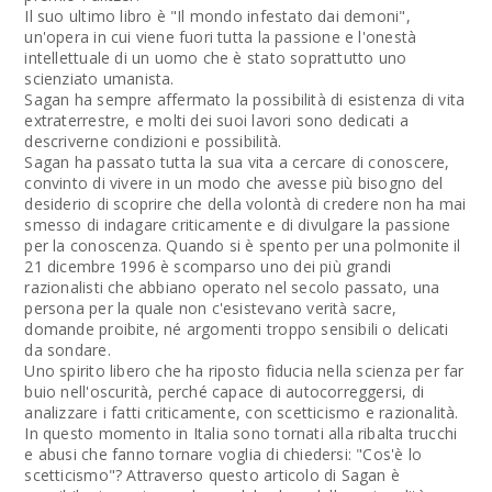
Il suo ultimo libro è "Il mondo infestato dai demoni",
un'opera in cui viene fuori tutta la passione e l'onestà
intellettuale di un uomo che è stato soprattutto uno
scienziato umanista.
Sagan ha sempre affermato la possibilità di esistenza di vita
extraterrestre, e molti dei suoi lavori sono dedicati a
descriverne condizioni e possibilità.
Sagan ha passato tutta la sua vita a cercare di conoscere,
convinto di vivere in un modo che avesse più bisogno del
desiderio di scoprire che della volontà di credere non ha mai
smesso di indagare criticamente e di divulgare la passione
per la conoscenza. Quando si è spento per una polmonite il
21 dicembre 1996 è scomparso uno dei più grandi
razionalisti che abbiano operato nel secolo passato, una
persona per la quale non c'esistevano verità sacre,
domande proibite, né argomenti troppo sensibili o delicati
da sondare.
Uno spirito libero che ha riposto fiducia nella scienza per far
buio nell'oscurità, perché capace di autocorreggersi, di
analizzare i fatti criticamente, con scetticismo e razionalità.
In questo momento in Italia sono tornati alla ribalta trucchi
e abusi che fanno tornare voglia di chiedersi: "Cos'è lo
scetticismo"? Attraverso questo articolo di Sagan è