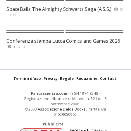
SpaceBalls The Almighty Schwartz Saga (A.S.S.)
10
FOTO
Conferenza stampa Lucca Comics and Games 2026
4 FOTO
Termini d'uso
Privacy
Regole
Redazione
Contatti
Fantascienza.com
- ISSN 1974-8248 -
Registrazione tribunale di Milano, n. 521 del 5
settembre 2006.
©2003
Associazione Delos Books
. Partita Iva
04029050962.
Pubblicità:
EADV s.r.l.
- Via Luigi