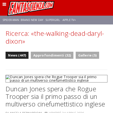
SPIDER-MAN: BRAND NEW DAY
SUPERGIRL
APPLE TV+
Ricerca: «the-walking-dead-daryl-
FRANCO RICCIARDIELLO
ZENDAYA
STAR TREK
AVENGERS: DOOMSDAY
dixon»
NETFLIX
SADIE SINK
CELIA ROSE GOODING
News (447)
Approfondimenti (32)
Gallerie (5)
Duncan Jones spera che Rogue
Trooper sia il primo passo di un
multiverso cinefumettistico inglese