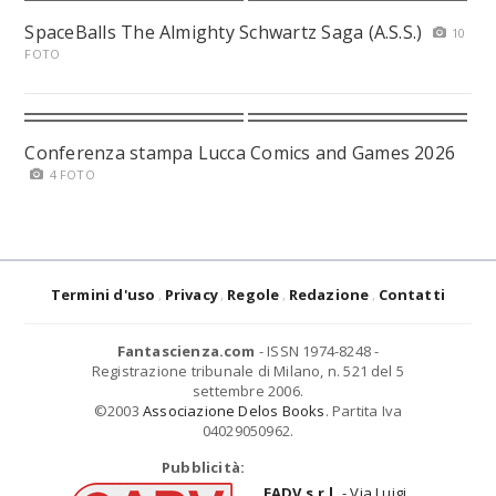
SpaceBalls The Almighty Schwartz Saga (A.S.S.)
10
FOTO
Conferenza stampa Lucca Comics and Games 2026
4 FOTO
Termini d'uso
Privacy
Regole
Redazione
Contatti
Fantascienza.com
- ISSN 1974-8248 -
Registrazione tribunale di Milano, n. 521 del 5
settembre 2006.
©2003
Associazione Delos Books
. Partita Iva
04029050962.
Pubblicità:
EADV s.r.l.
- Via Luigi