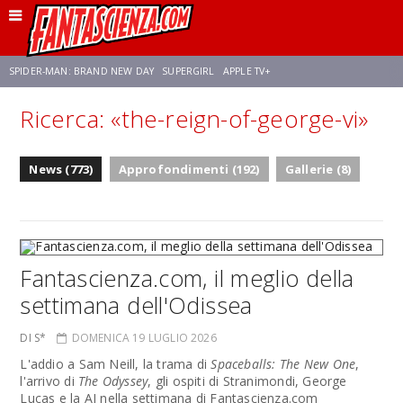
SPIDER-MAN: BRAND NEW DAY
SUPERGIRL
APPLE TV+
Ricerca: «the-reign-of-george-vi»
FRANCO RICCIARDIELLO
ZENDAYA
AVENGERS: DOOMSDAY
STAR TREK
News (773)
Approfondimenti (192)
Gallerie (8)
NETFLIX
SADIE SINK
STAR TREK: STRANGE NEW WORLDS
Fantascienza.com, il meglio della
settimana dell'Odissea
DI S*
DOMENICA 19 LUGLIO 2026
L'addio a Sam Neill, la trama di
Spaceballs: The New One
,
l'arrivo di
The Odyssey
, gli ospiti di Stranimondi, George
Lucas e la AI nella settimana di Fantascienza.com