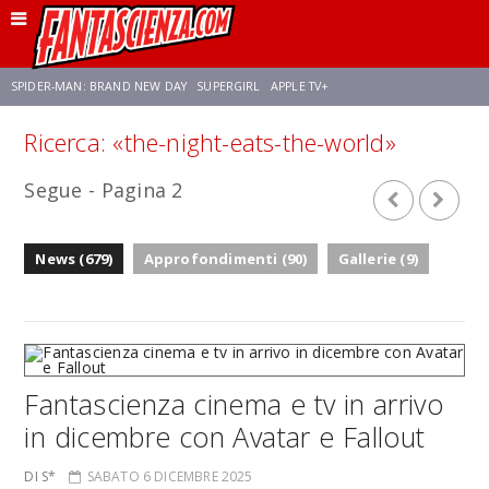
SPIDER-MAN: BRAND NEW DAY
SUPERGIRL
APPLE TV+
Ricerca: «the-night-eats-the-world»
FRANCO RICCIARDIELLO
ZENDAYA
STAR TREK
AVENGERS: DOOMSDAY
Segue - Pagina 2
NETFLIX
SADIE SINK
STAR TREK: STRANGE NEW WORLDS
News (679)
Approfondimenti (90)
Gallerie (9)
Fantascienza cinema e tv in arrivo
in dicembre con Avatar e Fallout
DI S*
SABATO 6 DICEMBRE 2025