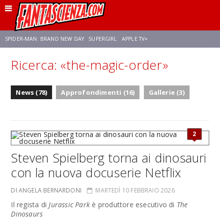
SPIDER-MAN: BRAND NEW DAY
SUPERGIRL
APPLE TV+
Ricerca: «the-magic-order»
FRANCO RICCIARDIELLO
ZENDAYA
STAR TREK
AVENGERS: DOOMSDAY
News (78)
Approfondimenti (16)
Gallerie (3)
NETFLIX
SADIE SINK
STAR TREK: STRANGE NEW WORLDS
2
Steven Spielberg torna ai dinosauri
con la nuova docuserie Netflix
DI ANGELA BERNARDONI
MARTEDÌ 10 FEBBRAIO 2026
Il regista di
Jurassic Park
è produttore esecutivo di
The
Dinosaurs