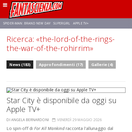
SPIDER-MAN: BRAND NEW DAY
SUPERGIRL
APPLE TV+
Ricerca: «the-lord-of-the-rings-
FRANCO RICCIARDIELLO
ZENDAYA
STAR TREK
AVENGERS: DOOMSDAY
the-war-of-the-rohirrim»
NETFLIX
SADIE SINK
STAR TREK: STRANGE NEW WORLDS
News (183)
Approfondimenti (17)
Gallerie (4)
Star City è disponibile da oggi su
Apple TV+
DI ANGELA BERNARDONI
VENERDÌ 29 MAGGIO 2026
Lo spin-off di
For All Mankind
racconta l'allunaggio dal