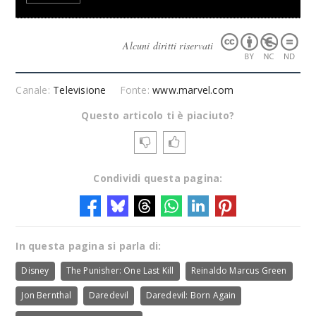
Alcuni diritti riservati
Canale:
Televisione
Fonte:
www.marvel.com
Questo articolo ti è piaciuto?
Condividi questa pagina:
In questa pagina si parla di:
Disney
The Punisher: One Last Kill
Reinaldo Marcus Green
Jon Bernthal
Daredevil
Daredevil: Born Again