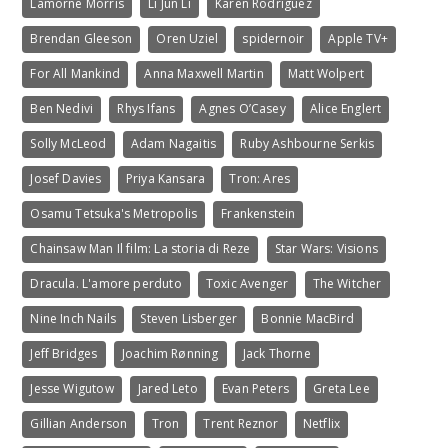
Lamorne Morris
Li Jun Li
Karen Rodriguez
Brendan Gleeson
Oren Uziel
spidernoir
Apple TV+
For All Mankind
Anna Maxwell Martin
Matt Wolpert
Ben Nedivi
Rhys Ifans
Agnes O’Casey
Alice Englert
Solly McLeod
Adam Nagaitis
Ruby Ashbourne Serkis
Josef Davies
Priya Kansara
Tron: Ares
Osamu Tetsuka's Metropolis
Frankenstein
Chainsaw Man Il film: La storia di Reze
Star Wars: Visions
Dracula. L'amore perduto
Toxic Avenger
The Witcher
Nine Inch Nails
Steven Lisberger
Bonnie MacBird
Jeff Bridges
Joachim Rønning
Jack Thorne
Jesse Wigutow
Jared Leto
Evan Peters
Greta Lee
Gillian Anderson
Tron
Trent Reznor
Netflix