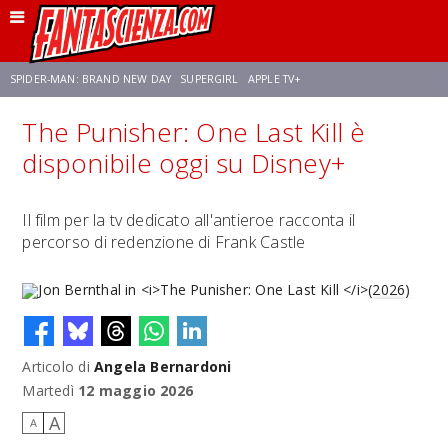
SPIDER-MAN: BRAND NEW DAY
SUPERGIRL
APPLE TV+
The Punisher: One Last Kill è
FRANCO RICCIARDIELLO
ZENDAYA
STAR TREK
AVENGERS: DOOMSDAY
disponibile oggi su Disney+
NETFLIX
SADIE SINK
STAR TREK: STRANGE NEW WORLDS
Il film per la tv dedicato all'antieroe racconta il
percorso di redenzione di Frank Castle
Articolo di
Angela Bernardoni
Jon Bernthal in
The Punisher: One Last Kill
(2026)
Martedì
12 maggio 2026
A
A