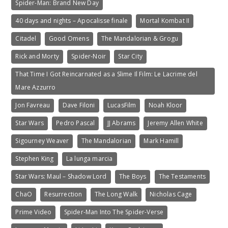
Spider-Man: Brand New Day
40 days and nights – Apocalisse finale
Mortal Kombat II
Citadel
Good Omens
The Mandalorian & Grogu
Rick and Morty
Spider-Noir
Star City
That Time I Got Reincarnated as a Slime Il Film: Le Lacrime del
Mare Azzurro
Jon Favreau
Dave Filoni
LucasFilm
Noah Kloor
Star Wars
Pedro Pascal
JJ Abrams
Jeremy Allen White
Sigourney Weaver
The Mandalorian
Mark Hamill
Stephen King
La lunga marcia
Star Wars: Maul – Shadow Lord
The Boys
The Testaments
ChaO
Resurrection
The Long Walk
Nicholas Cage
Prime Video
Spider-Man Into The Spider-Verse