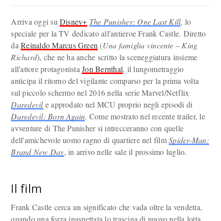
Arriva oggi su
Disney+
The Punisher: One Last Kill
, lo
speciale per la TV dedicato all'antieroe Frank Castle. Diretto
da
Reinaldo Marcus Green
(
Una famiglia vincente – King
Richard
), che ne ha anche scritto la sceneggiatura insieme
all'attore protagonista
Jon Bernthal
, il lungometraggio
anticipa il ritorno del vigilante comparso per la prima volta
sul piccolo schermo nel 2016 nella serie Marvel/Netflix
Daredevil
e approdato nel MCU proprio negli episodi di
Daredevil: Born Again
. Come mostrato nel recente trailer, le
avventure di The Punisher si intrecceranno con quelle
dell'amichevole uomo ragno di quartiere nel film
Spider-Man:
Brand New Day
, in arrivo nelle sale il prossimo luglio.
Il film
Frank Castle cerca un significato che vada oltre la vendetta,
quando una forza inaspettata lo trascina di nuovo nella lotta.