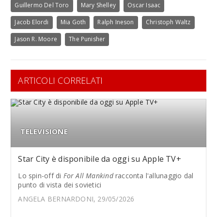
Guillermo Del Toro
Mary Shelley
Oscar Isaac
Jacob Elordi
Mia Goth
Ralph Ineson
Christoph Waltz
Jason R. Moore
The Punisher
ARTICOLI CORRELATI
TELEVISIONE
Star City è disponibile da oggi su Apple TV+
Lo spin-off di
For All Mankind
racconta l'allunaggio dal
punto di vista dei sovietici
ANGELA BERNARDONI, 29/05/2026