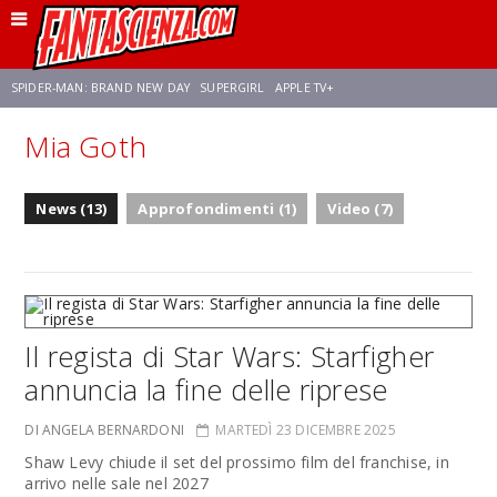
SPIDER-MAN: BRAND NEW DAY
SUPERGIRL
APPLE TV+
Mia Goth
FRANCO RICCIARDIELLO
ZENDAYA
STAR TREK
AVENGERS: DOOMSDAY
News (13)
Approfondimenti (1)
Video (7)
NETFLIX
SADIE SINK
STAR TREK: STRANGE NEW WORLDS
Il regista di Star Wars: Starfigher
annuncia la fine delle riprese
DI ANGELA BERNARDONI
MARTEDÌ 23 DICEMBRE 2025
Shaw Levy chiude il set del prossimo film del franchise, in
arrivo nelle sale nel 2027