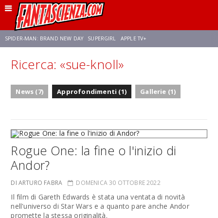
SPIDER-MAN: BRAND NEW DAY
SUPERGIRL
APPLE TV+
Ricerca: «sue-knoll»
FRANCO RICCIARDIELLO
ZENDAYA
STAR TREK
AVENGERS: DOOMSDAY
News (7)
Approfondimenti (1)
Gallerie (1)
NETFLIX
SADIE SINK
CELIA ROSE GOODING
Rogue One: la fine o l'inizio di
Andor?
DI ARTURO FABRA
DOMENICA 30 OTTOBRE 2022
Il film di Gareth Edwards è stata una ventata di novità
nell'universo di Star Wars e a quanto pare anche Andor
promette la stessa originalità.