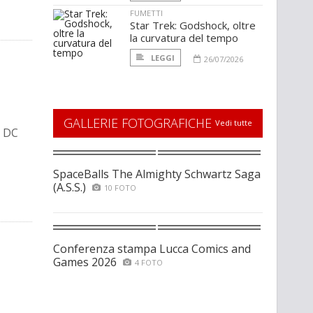
FUMETTI
Star Trek: Godshock, oltre
la curvatura del tempo
LEGGI
26/07/2026
GALLERIE FOTOGRAFICHE
Vedi tutte
i DC
SpaceBalls The Almighty Schwartz Saga
(A.S.S.)
10 FOTO
Conferenza stampa Lucca Comics and
Games 2026
4 FOTO