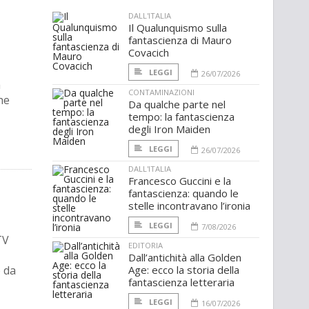
DALL'ITALIA
Il Qualunquismo sulla
fantascienza di Mauro
Covacich
LEGGI
26/07/2026
a
CONTAMINAZIONI
he
Da qualche parte nel
tempo: la fantascienza
degli Iron Maiden
LEGGI
26/07/2026
DALL'ITALIA
Francesco Guccini e la
fantascienza: quando le
stelle incontravano l’ironia
LEGGI
7/08/2026
TV
EDITORIA
Dall’antichità alla Golden
 da
Age: ecco la storia della
fantascienza letteraria
LEGGI
16/07/2026