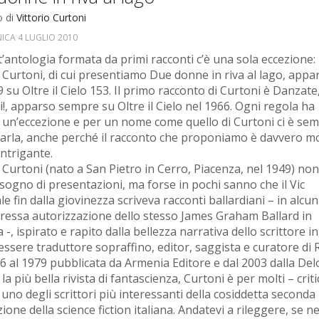
o di
Vittorio Curtoni
CA 4 LUGLIO 2010
t’antologia formata da primi racconti c’è una sola eccezione:
o Curtoni, di cui presentiamo Due donne in riva al lago, appa
 su Oltre il Cielo 153. Il primo racconto di Curtoni è Danzate
i!, apparso sempre su Oltre il Cielo nel 1966. Ogni regola ha
un’eccezione e per un nome come quello di Curtoni ci è se
farla, anche perché il racconto che proponiamo è davvero m
intrigante.
o Curtoni (nato a San Pietro in Cerro, Piacenza, nel 1949) no
isogno di presentazioni, ma forse in pochi sanno che il Vic
e fin dalla giovinezza scriveva racconti ballardiani – in alcuni
ressa autorizzazione dello stesso James Graham Ballard in
-, ispirato e rapito dalla bellezza narrativa dello scrittore in
 essere traduttore sopraffino, editor, saggista e curatore di
76 al 1979 pubblicata da Armenia Editore e dal 2003 dalla Del
la più bella rivista di fantascienza, Curtoni è per molti – criti
- uno degli scrittori più interessanti della cosiddetta seconda
one della science fiction italiana. Andatevi a rileggere, se n