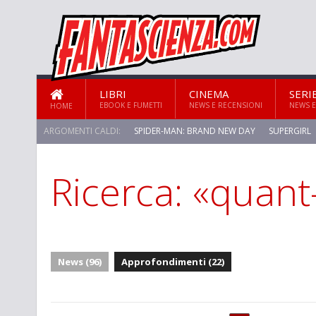
LIBRI
CINEMA
SERI
EBOOK E FUMETTI
NEWS E RECENSIONI
NEWS E
HOME
ARGOMENTI CALDI:
SPIDER-MAN: BRAND NEW DAY
SUPERGIRL
Ricerca: «quant
STAR TREK: STRANGE NEW WORLDS
News (96)
Approfondimenti (22)