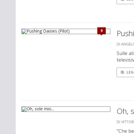
9
Pushi
DI ANGEL
Sulle al
televis
LEG
Oh, s
DI VITTOR
"Che be