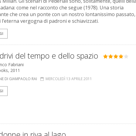
ilian. Gli scenari di Pederiali sono, solitamente, quelli dell
adana: come nel racconto che segue (1978). Una storia
ante che crea un ponte con un nostro lontanissimo passato,
 l’eterna vergogna di padroni e schiavizzati.
GI
drivi del tempo e dello spazio
anco Fabriani
ooks, 2011
NE DI GIAMPAOLO RAI
MERCOLEDÌ 13 APRILE 2011
GI
onne in riva al lago