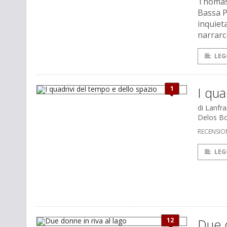
Thomas M
Bassa P
inquiet
narrarci
LEG
1
I qua
di Lanfr
Delos B
RECENSIO
LEG
12
Due d