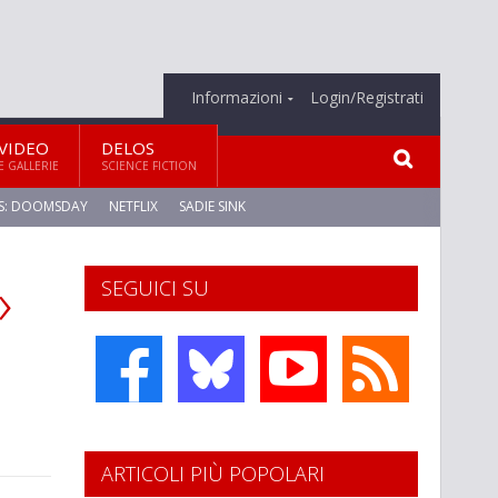
Informazioni
Login/Registrati
VIDEO
DELOS
E GALLERIE
SCIENCE FICTION
S: DOOMSDAY
NETFLIX
SADIE SINK
»
SEGUICI SU
ARTICOLI PIÙ POPOLARI