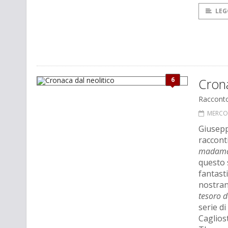
LEG
6
Crona
Raccont
MERCOL
Giusepp
racconti
madama
questo 
fantast
nostran
tesoro d
serie di
Cagliost