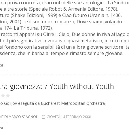
una prova concreta, i racconti delle sue antologie - La Sindr
e altre storie (Speciale Robot 6, Armenia Editore, 1978),
turo (Shake Edizioni, 1999) e Ciao futuro (Urania n. 1406,
ri, 2001) - e il suo unico romanzo, Dove stiamo volando
ia 174, La Tribuna, 1972).
racconti apparsi su Oltre il Cielo, Due donne in riva al lago c
 il più significativo, evocativo, quasi metafisico, in cui i temi
si fondono con la sensibilità di un allora giovane scrittore it
ascienza, che in barba al tempo è rimasto sempre giovane.
GI
tra giovinezza / Youth without Youth
do Golijov eseguita da Bucharest Metropolitan Orchestra
NE DI MARCO SPAGNOLI
GIOVEDÌ 14 FEBBRAIO 2008
GI