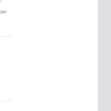
a
 per