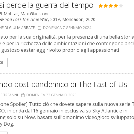
si perde la guerra del tempo
El-Mohtar, Max Gladstone
How You Lose the Time War
, 2019, Mondadori, 2020
E DI GIULIA ABBATE
DOMENICA 7 GENNAIO 2024
ato per la sua originalità, per la presenza di una bella stori
 e per la ricchezza delle ambientazioni che contengono anc
 gustoso easter egg rivolto proprio agli appassionati
GI
ondo post-pandemico di The Last of Us
NE TREANNI
DOMENICA 22 GENNAIO 2023
ione Spoiler] Tutto ciò che dovete sapere sulla nuova serie 
O, in onda dal 16 gennaio in esclusiva su Sky Atlantic e in
ng solo su Now, basata sull'omonimo videogioco sviluppato
y Dog.