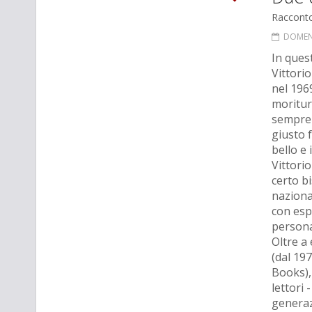
Raccont
DOMENI
In ques
Vittori
nel 1969
moritur
sempre 
giusto 
bello e 
Vittori
certo b
nazional
con esp
persona 
Oltre a
(dal 19
Books), 
lettori 
generazi