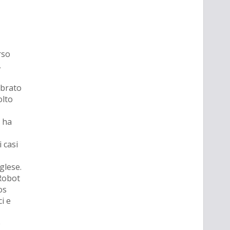
rso
,
mbrato
olto
n ha
 casi
glese.
 Robot
os
ci e
e