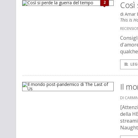
2
Così 
di Amar 
This Is 
RECENSION
Consigli
d'amore
qualche
LEG
Il m
DI CARMI
[Attenz
della HB
streami
Naught