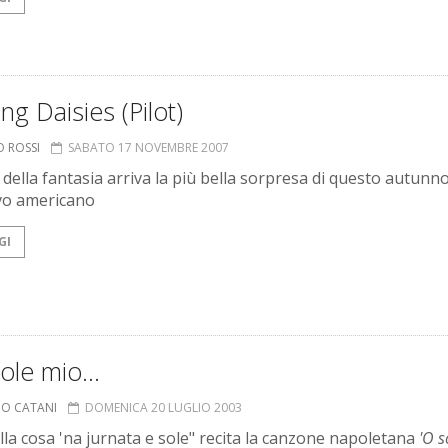
ng Daisies (Pilot)
O ROSSI
SABATO 17 NOVEMBRE 2007
i della fantasia arriva la più bella sorpresa di questo autunn
ivo americano
GI
ole mio...
IO CATANI
DOMENICA 20 LUGLIO 2003
lla cosa 'na jurnata e sole" recita la canzone napoletana
'O s