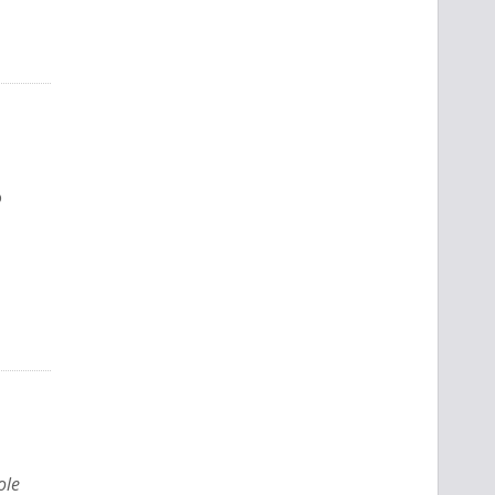
o
ole