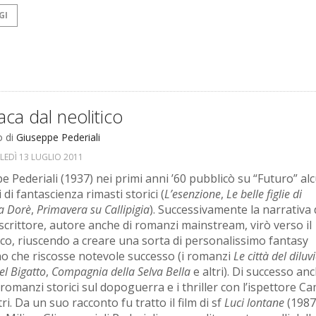
GI
ca dal neolitico
o di
Giuseppe Pederiali
EDÌ 13 LUGLIO 2011
e Pederiali (1937) nei primi anni ’60 pubblicò su “Futuro” alc
 di fantascienza rimasti storici (
L’esenzione
,
Le belle figlie di
 Dorè
,
Primavera su Callipigia
). Successivamente la narrativa 
scrittore, autore anche di romanzi mainstream, virò verso il
ico, riuscendo a creare una sorta di personalissimo fantasy
o che riscosse notevole successo (i romanzi
Le città del diluv
el Bigatto
,
Compagnia della Selva Bella
e altri). Di successo anc
 romanzi storici sul dopoguerra e i thriller con l’ispettore Ca
ri. Da un suo racconto fu tratto il film di sf
Luci lontane
(1987