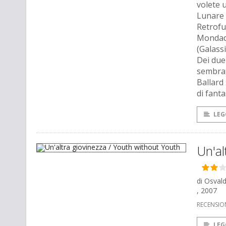
volete 
Lunare 
Retrofu
Mondado
(Galass
Dei due 
sembrato
Ballard 
di fant
LEG
Un'al
di Osval
, 2007
RECENSIO
LEG