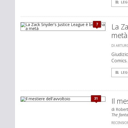
LEG
7
La Za
metà
DI ARTUR
Giudizio
Comics.
LEG
31
Il me
di Rober
The fanta
RECENSIO