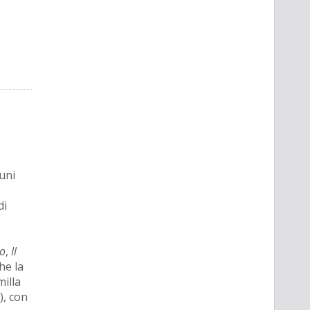
uni
di
io
,
Il
he la
milla
), con