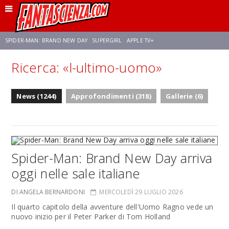
SPIDER-MAN: BRAND NEW DAY
SUPERGIRL
APPLE TV+
Ricerca: «l-ultimo-uomo»
FRANCO RICCIARDIELLO
ZENDAYA
STAR TREK
AVENGERS: DOOMSDAY
News (1244)
Approfondimenti (318)
Gallerie (6)
NETFLIX
SADIE SINK
CELIA ROSE GOODING
Spider-Man: Brand New Day arriva
oggi nelle sale italiane
DI ANGELA BERNARDONI
MERCOLEDÌ 29 LUGLIO 2026
Il quarto capitolo della avventure dell'Uomo Ragno vede un
nuovo inizio per il Peter Parker di Tom Holland