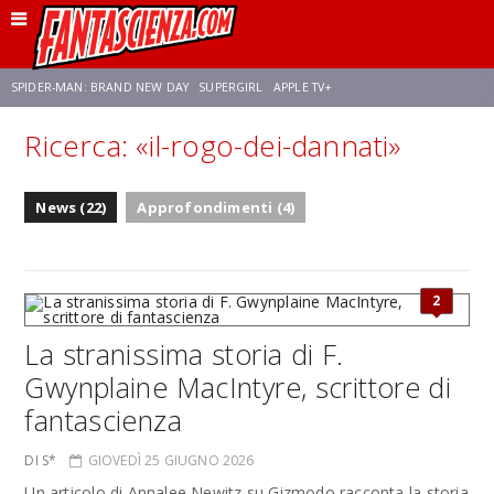
SPIDER-MAN: BRAND NEW DAY
SUPERGIRL
APPLE TV+
Ricerca: «il-rogo-dei-dannati»
FRANCO RICCIARDIELLO
ZENDAYA
AVENGERS: DOOMSDAY
STAR TREK
News (22)
Approfondimenti (4)
NETFLIX
SADIE SINK
CELIA ROSE GOODING
2
La stranissima storia di F.
Gwynplaine MacIntyre, scrittore di
fantascienza
DI S*
GIOVEDÌ 25 GIUGNO 2026
Un articolo di Annalee Newitz su Gizmodo racconta la storia