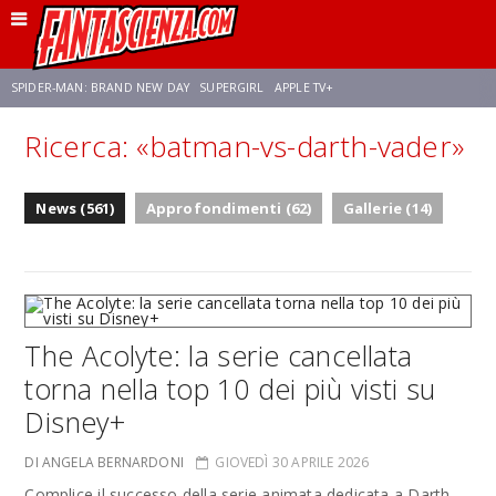
SPIDER-MAN: BRAND NEW DAY
SUPERGIRL
APPLE TV+
Ricerca: «batman-vs-darth-vader»
FRANCO RICCIARDIELLO
ZENDAYA
STAR TREK
AVENGERS: DOOMSDAY
News (561)
Approfondimenti (62)
Gallerie (14)
NETFLIX
SADIE SINK
STAR TREK: STRANGE NEW WORLDS
The Acolyte: la serie cancellata
torna nella top 10 dei più visti su
Disney+
DI ANGELA BERNARDONI
GIOVEDÌ 30 APRILE 2026
Complice il successo della serie animata dedicata a Darth