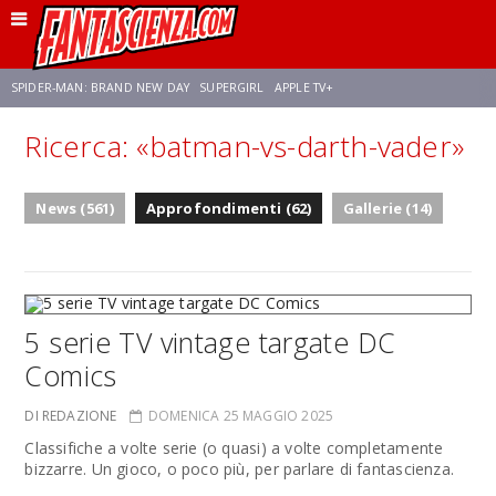
SPIDER-MAN: BRAND NEW DAY
SUPERGIRL
APPLE TV+
Ricerca: «batman-vs-darth-vader»
FRANCO RICCIARDIELLO
ZENDAYA
STAR TREK
AVENGERS: DOOMSDAY
News (561)
Approfondimenti (62)
Gallerie (14)
NETFLIX
SADIE SINK
STAR TREK: STRANGE NEW WORLDS
5 serie TV vintage targate DC
Comics
DI REDAZIONE
DOMENICA 25 MAGGIO 2025
Classifiche a volte serie (o quasi) a volte completamente
bizzarre. Un gioco, o poco più, per parlare di fantascienza.