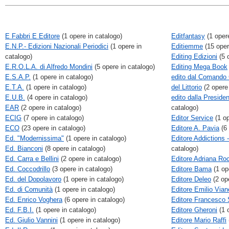
E Fabbri E Editore
(1 opere in catalogo)
Editfantasy
(1 opere
E.N.P.- Edizioni Nazionali Periodici
(1 opere in
Editiemme
(15 oper
catalogo)
Editing Edizioni
(5 
E.R.O.L.A. di Alfredo Mondini
(5 opere in catalogo)
Editing Mega Book
E.S.A.P.
(1 opere in catalogo)
edito dal Comando G
E.T.A.
(1 opere in catalogo)
del Littorio
(2 opere 
E.U.B.
(4 opere in catalogo)
edito dalla Presiden
EAR
(2 opere in catalogo)
catalogo)
ECIG
(7 opere in catalogo)
Editor Service
(1 op
ECO
(23 opere in catalogo)
Editore A. Pavia
(6 
Ed. "Modernissima"
(1 opere in catalogo)
Editore Addictions 
Ed. Bianconi
(8 opere in catalogo)
catalogo)
Ed. Carra e Bellini
(2 opere in catalogo)
Editore Adriana Ro
Ed. Coccodrillo
(3 opere in catalogo)
Editore Bama
(1 op
Ed. del Dopolavoro
(1 opere in catalogo)
Editore Deleo
(2 ope
Ed. di Comunità
(1 opere in catalogo)
Editore Emilio Viane
Ed. Enrico Voghera
(6 opere in catalogo)
Editore Francesco S
Ed. F.B.I.
(1 opere in catalogo)
Editore Gheroni
(1 
Ed. Giulio Vannini
(1 opere in catalogo)
Editore Mario Raffi