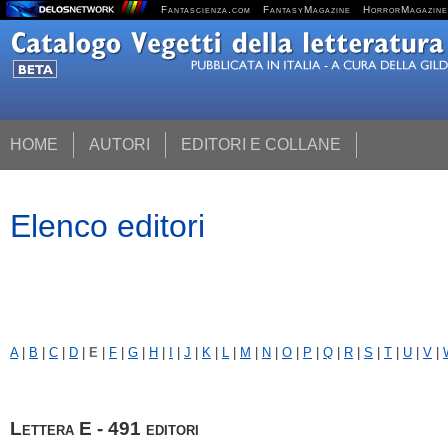
Fantascienza.com
FantasyMagazine
HorrorMagazine
HOME
AUTORI
EDITORI E COLLANE
Elenco editori
A
|
B
|
C
|
D
|
E
|
F
|
G
|
H
|
I
|
J
|
K
|
L
|
M
|
N
|
O
|
P
|
Q
|
R
|
S
|
T
|
U
|
V
|
Lettera E - 491 editori