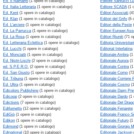
Ed. Il Ramarro
(1 opere in catalogo)
Editore Santucci Lu
Ed. Italia Letteraria
(1 opere in catalogo)
Editore SCADA
(1 o
Ed. Kent
(1 opere in catalogo)
Editori Associati
(41
Ed. Klan
(1 opere in catalogo)
Editori del Grifo
(6 
Ed. L'arciere
(1 opere in catalogo)
Editori della Peste
(
Ed. La Parrucca
(1 opere in catalogo)
Editori Europei Ass
Ed. La Rosa
(1 opere in catalogo)
Editori Riuniti
(71 op
Ed. Letteraria Eclettica
(1 opere in catalogo)
Editoria Universitar
Ed. Lucchi
(1 opere in catalogo)
Editorial Interlatina
Ed. Monciatti
(1 opere in catalogo)
Editoriale Ambra
(1 
Ed. Nistri-Lischi
(2 opere in catalogo)
Editoriale Aurora
(1 
ed. S.P.E.R.O.
(2 opere in catalogo)
Editoriale Contra
(1
Ed. San Giusto
(1 opere in catalogo)
Editoriale Corno
(72
Ed. Tribuna
(1 opere in catalogo)
Editoriale Corrier
Ed. Ultra
(1 opere in catalogo)
Editoriale Cosmo
(1
Edicolors Publishing
(1 opere in catalogo)
Editoriale Daim Pr
Edicoop
(2 opere in catalogo)
Editoriale Dardo
(1 
Edictions
(7 opere in catalogo)
Editoriale Del Drag
Edifumetto
(12 opere in catalogo)
Editoriale Fenarete
EdiGiò
(1 opere in catalogo)
Editoriale Franco S
Edikon
(1 opere in catalogo)
Editoriale Futuro
(1 
Edimond
(1 opere in catalogo)
Editoriale Giorgio 
Edinational
(10 opere in catalogo)
Editoriale Jackson
(