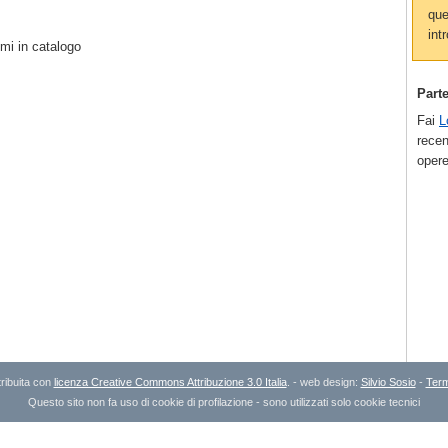
que
intr
mi in catalogo
Part
Fai
L
recen
opere
ribuita con
licenza Creative Commons Attribuzione 3.0 Italia
. - web design:
Silvio Sosio
-
Term
Questo sito non fa uso di cookie di profilazione - sono utilizzati solo cookie tecnici