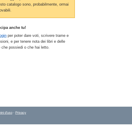
sto catalogo sono, probabilmente, ormai
ovabili.
ecipa anche tu!
ogin
per poter dare voti, scrivere trame e
sioni, e per tenere nota dei libri e delle
 che possiedi o che hai letto.
ini d'uso
-
Privacy