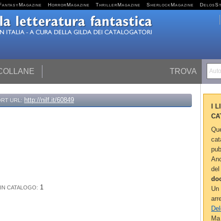
FantasyMagazine
HorrorMagazine
ThrillerMagazine
SherlockMagazine
DelosS
 COLLANE
TROVA
Autor
http://nilf.it/60849
RT URL:
I 
CA
Que
cat
pub
Anc
del
do
1
 IN CATALOGO:
Un 
arr
Del
Ma 