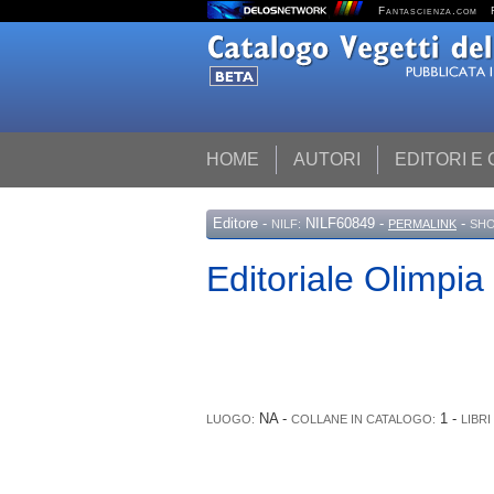
Fantascienza.com
HOME
AUTORI
EDITORI E
Editore
-
NILF60849 -
-
NILF:
PERMALINK
SHO
Editoriale Olimpia
NA -
1 -
LUOGO:
COLLANE IN CATALOGO:
LIBRI