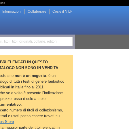
tore
Informazioni
Collaborare
Cos'è il NILF
i, titoli, titoli originali, collane, editori
LIBRI ELENCATI IN QUESTO
TALOGO NON SONO IN VENDITA
sto sito
non è un negozio
: è un
alogo di tutti i testi di genere fantastico
blicati in Italia fino al 2011.
he se a volta è presente l’indicazione
 prezzo, essa è solo a titolo
cumentativo
.
certo numero di titoli di collezionismo,
etrati e usati posso essere trovati su
os Store
.
la maggior parte dei titoli elencati in