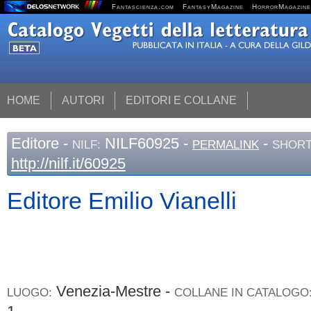
Fantascienza.com
FantasyMagazine
HorrorMagazine
HOME
AUTORI
EDITORI E COLLANE
Editore
-
NILF60925 -
-
NILF:
PERMALINK
SHORT
http://nilf.it/60925
Editore Emilio Vianelli
Venezia-Mestre -
LUOGO:
COLLANE IN CATALOGO