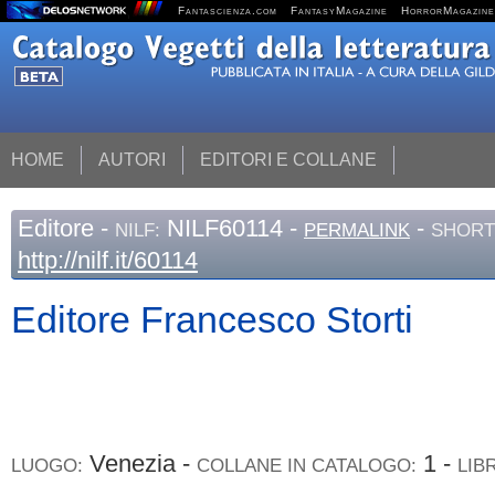
Fantascienza.com
FantasyMagazine
HorrorMagazine
HOME
AUTORI
EDITORI E COLLANE
Editore
-
NILF60114 -
-
NILF:
PERMALINK
SHORT
http://nilf.it/60114
Editore Francesco Storti
Venezia -
1 -
LUOGO:
COLLANE IN CATALOGO:
LIB