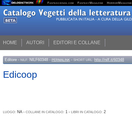
Fantascienza.com
FantasyMagazine
HorrorMagazine
HOME
AUTORI
EDITORI E COLLANE
Editore
-
NILF60348 -
-
http://nilf.it/60348
NILF:
PERMALINK
SHORT URL:
Edicoop
NA -
1 -
2
LUOGO:
COLLANE IN CATALOGO:
LIBRI IN CATALOGO: