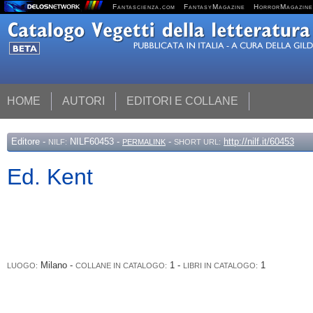
Fantascienza.com
FantasyMagazine
HorrorMagazine
HOME
AUTORI
EDITORI E COLLANE
Editore
-
NILF60453 -
-
http://nilf.it/60453
NILF:
PERMALINK
SHORT URL:
Ed. Kent
Milano -
1 -
1
LUOGO:
COLLANE IN CATALOGO:
LIBRI IN CATALOGO: