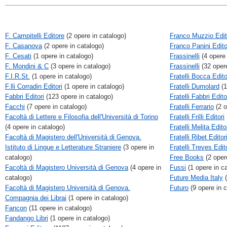
F. Campitelli Editore
(2 opere in catalogo)
Franco Muzzio Edit
F. Casanova
(2 opere in catalogo)
Franco Panini Edit
F. Cesati
(1 opere in catalogo)
Frassinelli
(4 opere 
F. Mondini & C
(3 opere in catalogo)
Frassinelli
(32 opere
F.I.R.St.
(1 opere in catalogo)
Fratelli Bocca Edito
F.lli Corradin Editori
(1 opere in catalogo)
Fratelli Dumolard
(1
Fabbri Editori
(123 opere in catalogo)
Fratelli Fabbri Edito
Facchi
(7 opere in catalogo)
Fratelli Ferrario
(2 o
Facoltà di Lettere e Filosofia dell'Università di Torino
Fratelli Frilli Editori
(4 opere in catalogo)
Fratelli Melita Edito
Facoltà di Magistero dell'Università di Genova.
Fratelli Ribet Editor
Istituto di Lingue e Letterature Straniere
(3 opere in
Fratelli Treves Edit
catalogo)
Free Books
(2 oper
Facoltà di Magistero Università di Genova
(4 opere in
Fussi
(1 opere in c
catalogo)
Future Media Italy
(
Facoltà di Magistero Università di Genova.
Futuro
(9 opere in c
Compagnia dei Librai
(1 opere in catalogo)
Fancon
(11 opere in catalogo)
Fandango Libri
(1 opere in catalogo)