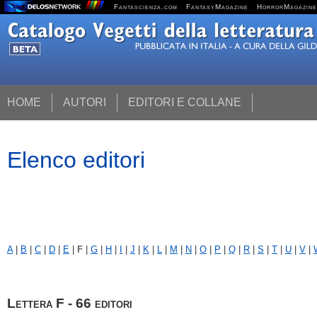
Fantascienza.com
FantasyMagazine
HorrorMagazine
HOME
AUTORI
EDITORI E COLLANE
Elenco editori
A
|
B
|
C
|
D
|
E
|
F
|
G
|
H
|
I
|
J
|
K
|
L
|
M
|
N
|
O
|
P
|
Q
|
R
|
S
|
T
|
U
|
V
|
Lettera F - 66 editori