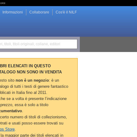
tore
Informazioni
Collaborare
Cos'è il NILF
i, titoli, titoli originali, collane, editori
LIBRI ELENCATI IN QUESTO
TALOGO NON SONO IN VENDITA
sto sito
non è un negozio
: è un
alogo di tutti i testi di genere fantastico
blicati in Italia fino al 2011.
he se a volta è presente l’indicazione
 prezzo, essa è solo a titolo
cumentativo
.
certo numero di titoli di collezionismo,
etrati e usati posso essere trovati su
os Store
.
la maggior parte dei titoli elencati in