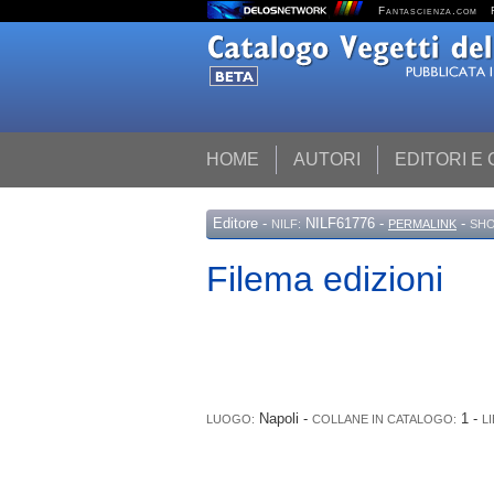
Fantascienza.com
HOME
AUTORI
EDITORI E
Editore
-
NILF61776 -
-
NILF:
PERMALINK
SHO
Filema edizioni
Napoli -
1 -
LUOGO:
COLLANE IN CATALOGO:
L