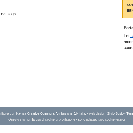
que
intr
 catalogo
Part
Fai
L
recen
opere
ribuita con
licenza Creative Commons Attribuzione 3.0 Italia
. - web design:
Silvio Sosio
-
Term
Questo sito non fa uso di cookie di profilazione - sono utilizzati solo cookie tecnici