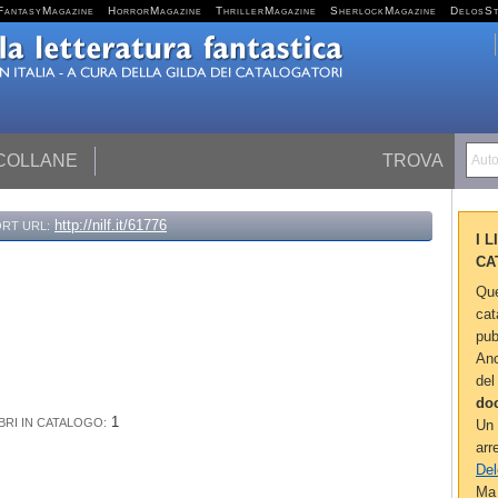
FantasyMagazine
HorrorMagazine
ThrillerMagazine
SherlockMagazine
DelosS
 COLLANE
TROVA
Autor
http://nilf.it/61776
RT URL:
I 
CA
Que
cat
pub
Anc
del
do
1
IBRI IN CATALOGO:
Un 
arr
Del
Ma 