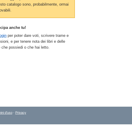
sto catalogo sono, probabilmente, ormai
ovabili.
ecipa anche tu!
ogin
per poter dare voti, scrivere trame e
sioni, e per tenere nota dei libri e delle
 che possiedi o che hai letto.
ini d'uso
-
Privacy