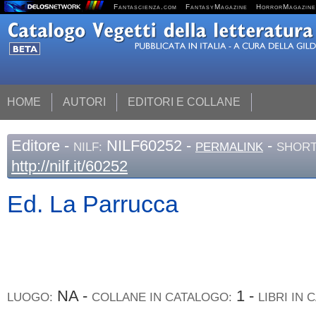
Fantascienza.com
FantasyMagazine
HorrorMagazine
HOME
AUTORI
EDITORI E COLLANE
Editore
-
NILF60252 -
-
NILF:
PERMALINK
SHORT
http://nilf.it/60252
Ed. La Parrucca
NA -
1 -
LUOGO:
COLLANE IN CATALOGO:
LIBRI IN 