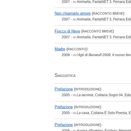
2007 -
Animalìa
,
FantaNET
3,
Ferrara Edi
IN
Non chiamarlo amore
(
)
RACCONTO BREVE
2007 -
Animalìa
,
FantaNET
3,
Ferrara Edi
IN
Fiocco di Neve
(
)
RACCONTO BREVE
2007 -
Animalìa
,
FantaNET
3,
Ferrara Edi
IN
Madre
(
)
RACCONTO
2008 -
I figli di Beowulf 2008. Il nuovo fan
IN
Saggistica
Prefazione
(
)
INTRODUZIONE
2005 -
La lacrima
,
Collana Sogni
04,
Ediz
IN
Prefazione
(
)
INTRODUZIONE
2005 -
La casa
,
Collana È Solo Poesia
,
E
IN
Prefazione
(
)
INTRODUZIONE
2006 -
Aurora d'Inverno
,
Fantasy
,
Magneti
IN