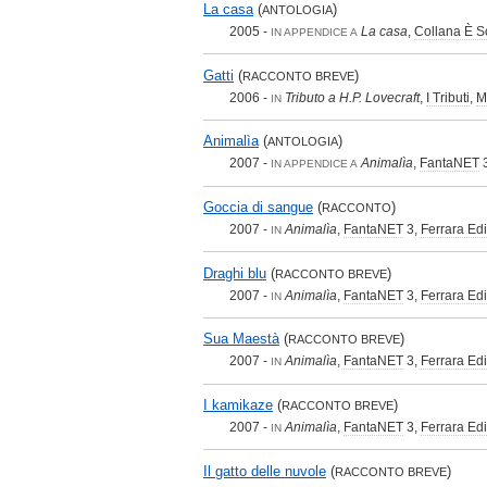
La casa
(
)
ANTOLOGIA
2005 -
La casa
,
Collana È S
IN APPENDICE A
Gatti
(
)
RACCONTO BREVE
2006 -
Tributo a H.P. Lovecraft
,
I Tributi
,
M
IN
Animalìa
(
)
ANTOLOGIA
2007 -
Animalìa
,
FantaNET
IN APPENDICE A
Goccia di sangue
(
)
RACCONTO
2007 -
Animalìa
,
FantaNET
3,
Ferrara Edi
IN
Draghi blu
(
)
RACCONTO BREVE
2007 -
Animalìa
,
FantaNET
3,
Ferrara Edi
IN
Sua Maestà
(
)
RACCONTO BREVE
2007 -
Animalìa
,
FantaNET
3,
Ferrara Edi
IN
I kamikaze
(
)
RACCONTO BREVE
2007 -
Animalìa
,
FantaNET
3,
Ferrara Edi
IN
Il gatto delle nuvole
(
)
RACCONTO BREVE