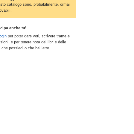
sto catalogo sono, probabilmente, ormai
ovabili.
ecipa anche tu!
ogin
per poter dare voti, scrivere trame e
sioni, e per tenere nota dei libri e delle
 che possiedi o che hai letto.