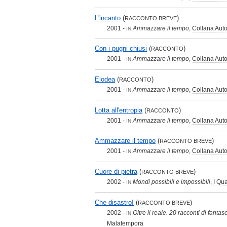
L'incanto
(
)
RACCONTO BREVE
2001 -
Ammazzare il tempo
,
Collana Aut
IN
Con i pugni chiusi
(
)
RACCONTO
2001 -
Ammazzare il tempo
,
Collana Aut
IN
Elodea
(
)
RACCONTO
2001 -
Ammazzare il tempo
,
Collana Aut
IN
Lotta all'entropia
(
)
RACCONTO
2001 -
Ammazzare il tempo
,
Collana Aut
IN
Ammazzare il tempo
(
)
RACCONTO BREVE
2001 -
Ammazzare il tempo
,
Collana Aut
IN
Cuore di pietra
(
)
RACCONTO BREVE
2002 -
Mondi possibili e impossibili
,
I Qu
IN
Che disastro!
(
)
RACCONTO BREVE
2002 -
Oltre il reale. 20 racconti di fant
IN
Malatempora