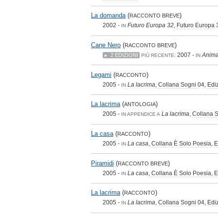
La domanda
(
)
RACCONTO BREVE
2002 -
Futuro Europa 32
,
Futuro Europa
IN
Cane Nero
(
)
RACCONTO BREVE
2007 -
Anima
2 EDIZIONI
PIÙ RECENTE:
IN
Legami
(
)
RACCONTO
2005 -
La lacrima
,
Collana Sogni
04,
Ediz
IN
La lacrima
(
)
ANTOLOGIA
2005 -
La lacrima
,
Collana 
IN APPENDICE A
La casa
(
)
RACCONTO
2005 -
La casa
,
Collana È Solo Poesia
,
E
IN
Piramidi
(
)
RACCONTO BREVE
2005 -
La casa
,
Collana È Solo Poesia
,
E
IN
La lacrima
(
)
RACCONTO
2005 -
La lacrima
,
Collana Sogni
04,
Ediz
IN