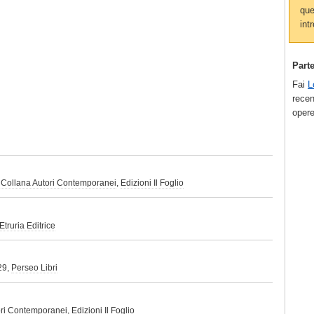
que
intr
Part
Fai
L
recen
opere
,
Collana Autori Contemporanei
,
Edizioni Il Foglio
Etruria Editrice
29,
Perseo Libri
ori Contemporanei
,
Edizioni Il Foglio