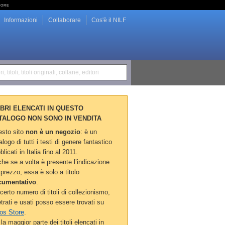
tore
Informazioni
Collaborare
Cos'è il NILF
i, titoli, titoli originali, collane, editori
LIBRI ELENCATI IN QUESTO
TALOGO NON SONO IN VENDITA
sto sito
non è un negozio
: è un
alogo di tutti i testi di genere fantastico
blicati in Italia fino al 2011.
he se a volta è presente l’indicazione
 prezzo, essa è solo a titolo
cumentativo
.
certo numero di titoli di collezionismo,
etrati e usati posso essere trovati su
os Store
.
la maggior parte dei titoli elencati in