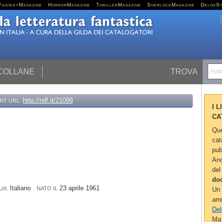
FantasyMagazine
HorrorMagazine
ThrillerMagazine
SherlockMagazine
DelosS
 COLLANE
TROVA
Autor
http://nilf.it/21099
RT URL:
I 
CA
Que
cat
pub
Anc
del
do
Italiano
23 aprile 1961
UA:
NATO IL
Un 
arr
Del
Ma 