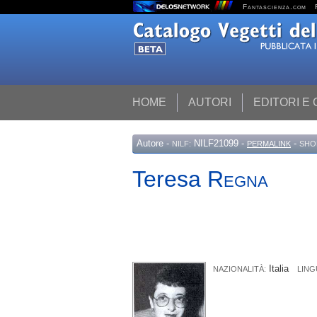
Fantascienza.com
HOME
AUTORI
EDITORI E
Autore
-
NILF21099 -
-
NILF:
PERMALINK
SHO
Teresa
Regna
Italia
NAZIONALITÀ:
LING