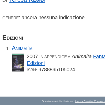
: ancora nessuna indicazione
GENERE
Edizioni
Animalìa
2007
Animalìa
Fant
IN APPENDICE A
Edizioni
9788895105024
ISBN:
Quest'opera è distribuita con
licenza Creative Commons A