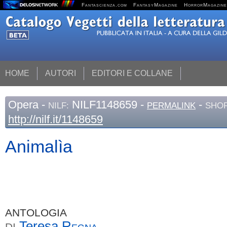
Fantascienza.com
FantasyMagazine
HorrorMagazine
HOME
AUTORI
EDITORI E COLLANE
Opera
-
NILF1148659 -
-
NILF:
PERMALINK
SHOR
http://nilf.it/1148659
Animalìa
ANTOLOGIA
Teresa
Regna
DI