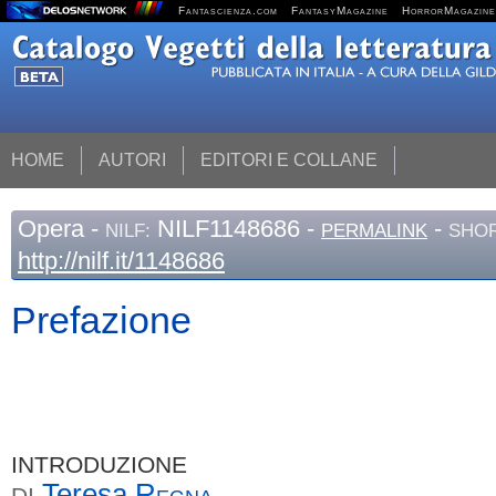
Fantascienza.com
FantasyMagazine
HorrorMagazine
HOME
AUTORI
EDITORI E COLLANE
Opera
-
NILF1148686 -
-
NILF:
PERMALINK
SHOR
http://nilf.it/1148686
Prefazione
INTRODUZIONE
Teresa
Regna
DI