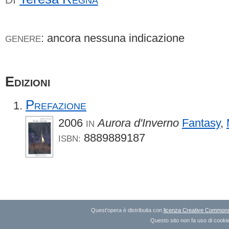
: ancora nessuna indicazione
GENERE
Edizioni
Prefazione
2006
Aurora d'Inverno
Fantasy
,
IN
8889889187
ISBN:
Quest'opera è distribuita con
licenza Creative Commons A
Questo sito non fa uso di cookie 