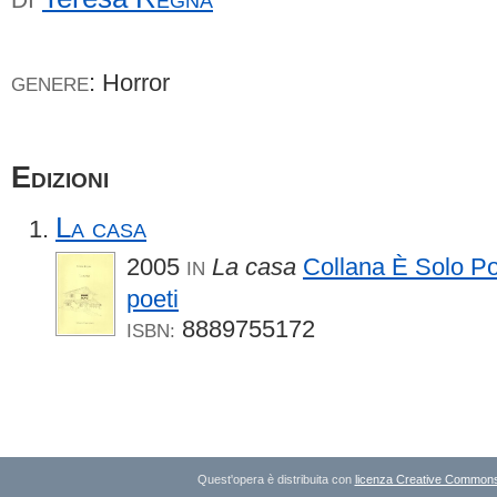
: Horror
GENERE
Edizioni
La casa
2005
La casa
Collana È Solo P
IN
poeti
8889755172
ISBN:
Quest'opera è distribuita con
licenza Creative Commons A