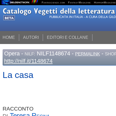
Fantascienza.com
FantasyMagazine
HorrorMagazine
HOME
AUTORI
EDITORI E COLLANE
Opera
-
NILF1148674 -
-
NILF:
PERMALINK
SHOR
http://nilf.it/1148674
La casa
RACCONTO
Teresa
Regna
DI