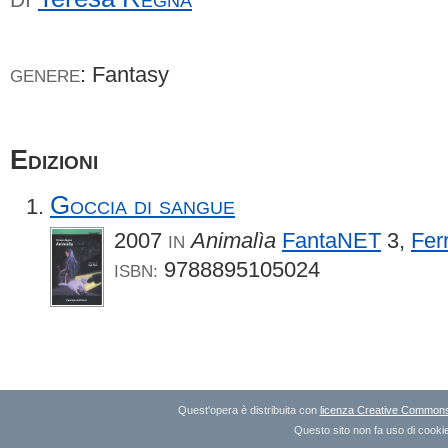
: Fantasy
GENERE
Edizioni
Goccia di sangue
2007
Animalìa
FantaNET
3,
Fer
IN
9788895105024
ISBN:
Quest'opera è distribuita con
licenza Creative Commons A
Questo sito non fa uso di cookie 