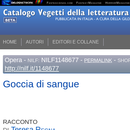
Fantascienza.com
FantasyMagazine
HorrorMagazine
HOME
AUTORI
EDITORI E COLLANE
Opera
-
NILF1148677 -
-
NILF:
PERMALINK
SHOR
http://nilf.it/1148677
Goccia di sangue
RACCONTO
Teresa
Regna
DI