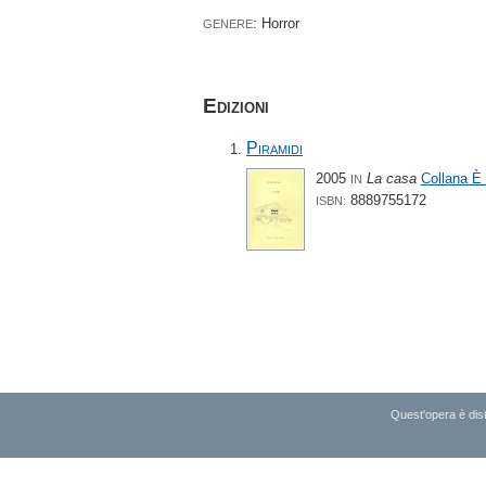
: Horror
GENERE
Edizioni
Piramidi
2005
La casa
Collana È
IN
8889755172
ISBN:
Quest'opera è dist