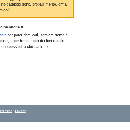
sto catalogo sono, probabilmente, ormai
ovabili.
ecipa anche tu!
ogin
per poter dare voti, scrivere trame e
sioni, e per tenere nota dei libri e delle
 che possiedi o che hai letto.
ini d'uso
-
Privacy