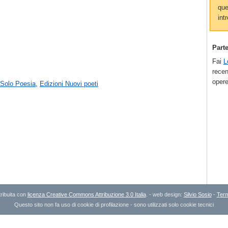
que
intr
Part
Fai
L
recen
opere
 Solo Poesia
,
Edizioni Nuovi poeti
ribuita con
licenza Creative Commons Attribuzione 3.0 Italia
. - web design:
Silvio Sosio
-
Term
Questo sito non fa uso di cookie di profilazione - sono utilizzati solo cookie tecnici