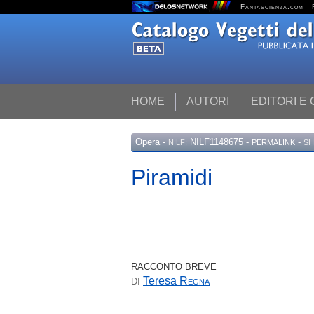
Fantascienza.com
HOME
AUTORI
EDITORI E
Opera
-
NILF1148675 -
-
NILF:
PERMALINK
SH
Piramidi
RACCONTO BREVE
Teresa
Regna
DI