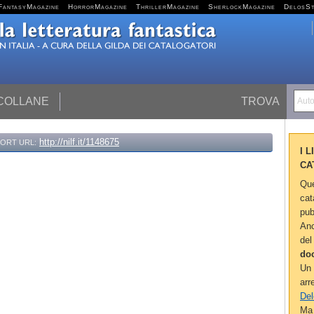
FantasyMagazine
HorrorMagazine
ThrillerMagazine
SherlockMagazine
DelosS
 COLLANE
TROVA
Autor
http://nilf.it/1148675
ORT URL:
I 
CA
Que
cat
pub
Anc
del
do
Un 
arr
Del
Ma 