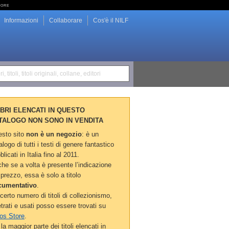
tore
Informazioni
Collaborare
Cos'è il NILF
i, titoli, titoli originali, collane, editori
LIBRI ELENCATI IN QUESTO
TALOGO NON SONO IN VENDITA
sto sito
non è un negozio
: è un
alogo di tutti i testi di genere fantastico
blicati in Italia fino al 2011.
he se a volta è presente l’indicazione
 prezzo, essa è solo a titolo
cumentativo
.
certo numero di titoli di collezionismo,
etrati e usati posso essere trovati su
os Store
.
la maggior parte dei titoli elencati in