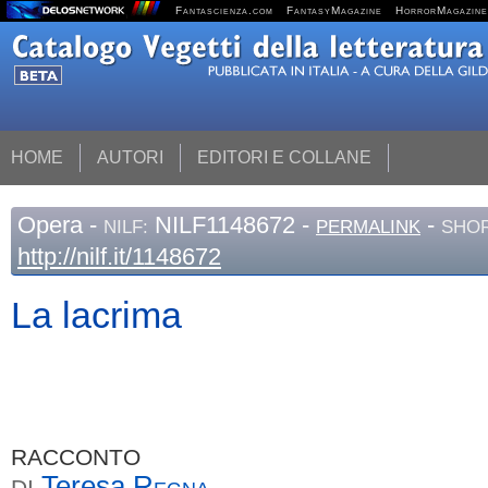
Fantascienza.com
FantasyMagazine
HorrorMagazine
HOME
AUTORI
EDITORI E COLLANE
Opera
-
NILF1148672 -
-
NILF:
PERMALINK
SHOR
http://nilf.it/1148672
La lacrima
RACCONTO
Teresa
Regna
DI