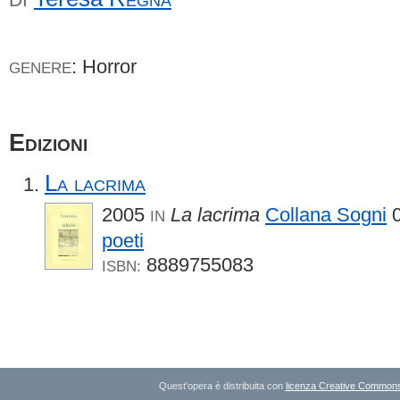
: Horror
GENERE
Edizioni
La lacrima
2005
La lacrima
Collana Sogni
0
IN
poeti
8889755083
ISBN:
Quest'opera è distribuita con
licenza Creative Commons A