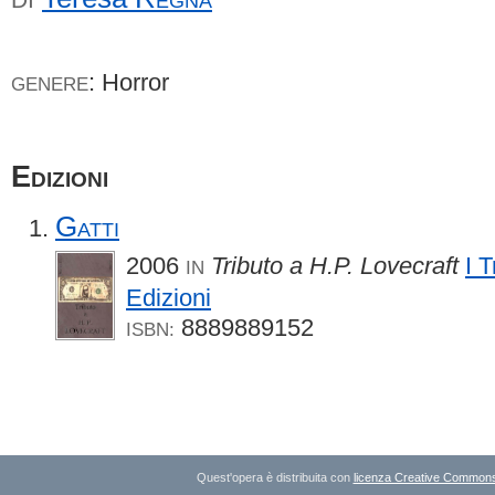
: Horror
GENERE
Edizioni
Gatti
2006
Tributo a H.P. Lovecraft
I T
IN
Edizioni
8889889152
ISBN:
Quest'opera è distribuita con
licenza Creative Commons A