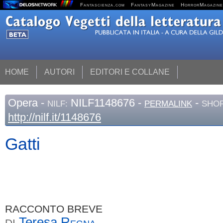
Fantascienza.com
FantasyMagazine
HorrorMagazine
HOME
AUTORI
EDITORI E COLLANE
Opera
-
NILF1148676 -
-
NILF:
PERMALINK
SHOR
http://nilf.it/1148676
Gatti
RACCONTO BREVE
Teresa
Regna
DI