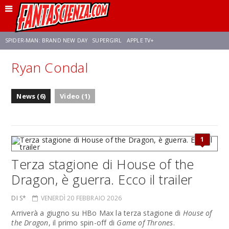
SPIDER-MAN: BRAND NEW DAY
SUPERGIRL
APPLE TV+
Ryan Condal
FRANCO RICCIARDIELLO
ZENDAYA
STAR TREK
AVENGERS: DOOMSDAY
News (6)
Video (1)
NETFLIX
SADIE SINK
STAR TREK: STRANGE NEW WORLDS
1
Terza stagione di House of the
Dragon, è guerra. Ecco il trailer
DI S*
VENERDÌ 20 FEBBRAIO 2026
Arriverà a giugno su HBo Max la terza stagione di
House of
the Dragon
, il primo spin-off di
Game of Thrones
.