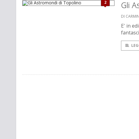
2
Gli A
DI CARMI
E' in ed
fantasci
LEG