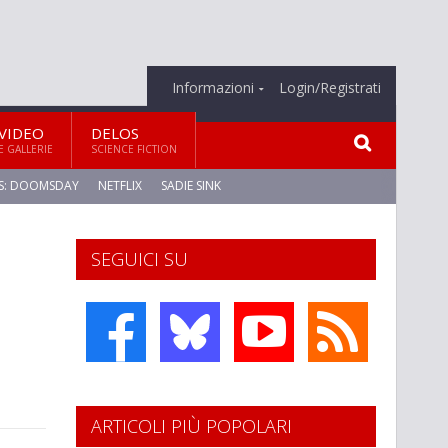
Informazioni
Login/Registrati
VIDEO
DELOS
E GALLERIE
SCIENCE FICTION
S: DOOMSDAY
NETFLIX
SADIE SINK
SEGUICI SU
ARTICOLI PIÙ POPOLARI