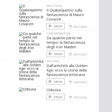
DALL'ITALIA
Il Qualunquismo sulla
fantascienza di Mauro
Covacich
LEGGI
26/07/2026
CONTAMINAZIONI
Da qualche parte nel
tempo: la fantascienza
degli Iron Maiden
LEGGI
26/07/2026
EDITORIA
Dall’antichità alla Golden
Age: ecco la storia della
fantascienza letteraria
LEGGI
16/07/2026
Odissea
LEGGI
15/07/2026