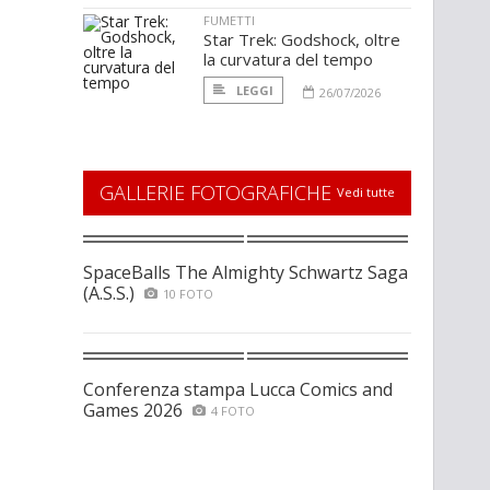
FUMETTI
Star Trek: Godshock, oltre
la curvatura del tempo
LEGGI
26/07/2026
GALLERIE FOTOGRAFICHE
Vedi tutte
SpaceBalls The Almighty Schwartz Saga
(A.S.S.)
10 FOTO
Conferenza stampa Lucca Comics and
Games 2026
4 FOTO