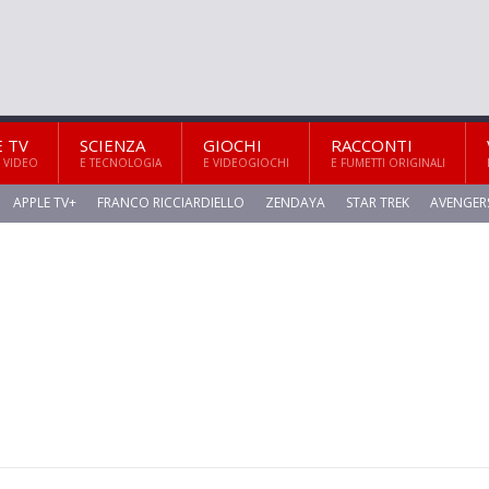
E TV
SCIENZA
GIOCHI
RACCONTI
 VIDEO
E TECNOLOGIA
E VIDEOGIOCHI
E FUMETTI ORIGINALI
APPLE TV+
FRANCO RICCIARDIELLO
ZENDAYA
STAR TREK
AVENGER