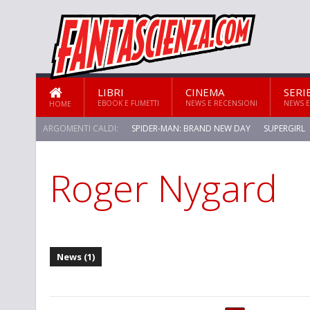
LIBRI
CINEMA
SERI
EBOOK E FUMETTI
NEWS E RECENSIONI
NEWS E
HOME
ARGOMENTI CALDI:
SPIDER-MAN: BRAND NEW DAY
SUPERGIRL
Roger Nygard
STAR TREK: STRANGE NEW WORLDS
News (1)