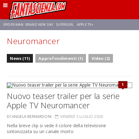
SPIDER-MAN: BRAND NEW DAY
SUPERGIRL
APPLE TV+
Neuromancer
FRANCO RICCIARDIELLO
ZENDAYA
STAR TREK
AVENGERS: DOOMSDAY
News (11)
Approfondimenti (1)
Video (2)
NETFLIX
SADIE SINK
CELIA ROSE GOODING
1
Nuovo teaser trailer per la serie
Apple TV Neuromancer
DI ANGELA BERNARDONI
VENERDÌ 3 LUGLIO 2026
Nella breve clip si vede il colore della televisione
sintonizzata su un canale morto