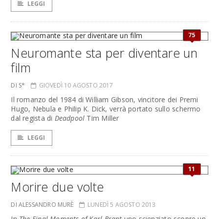
LEGGI
75
Neuromante sta per diventare un
film
DI S*
GIOVEDÌ 10 AGOSTO 2017
Il romanzo del 1984 di William Gibson, vincitore dei Premi
Hugo, Nebula e Philip K. Dick, verrà portato sullo schermo
dal regista di
Deadpool
Tim Miller
LEGGI
11
Morire due volte
DI ALESSANDRO MURÈ
LUNEDÌ 5 AGOSTO 2013
In
The Final Moments of Karl Brant
uno scienziato scopre un