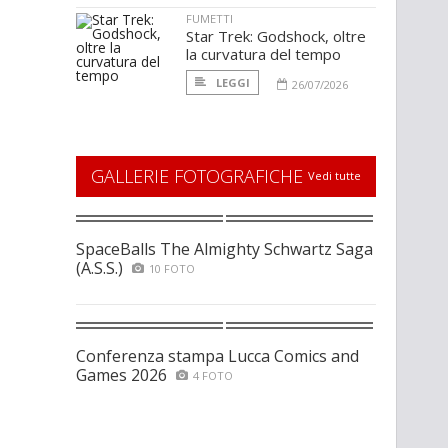
FUMETTI
Star Trek: Godshock, oltre
la curvatura del tempo
LEGGI
26/07/2026
GALLERIE FOTOGRAFICHE
Vedi tutte
SpaceBalls The Almighty Schwartz Saga
(A.S.S.)
10 FOTO
Conferenza stampa Lucca Comics and
Games 2026
4 FOTO