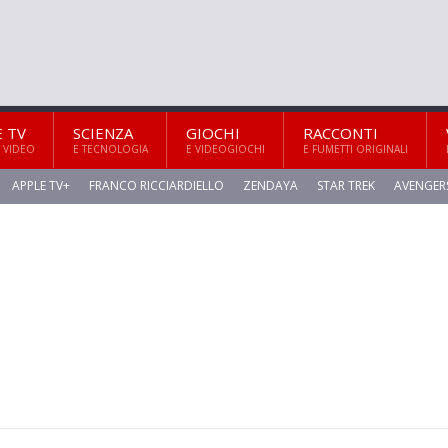
E TV
SCIENZA
GIOCHI
RACCONTI
 VIDEO
E TECNOLOGIA
E VIDEOGIOCHI
E FUMETTI ORIGINALI
APPLE TV+
FRANCO RICCIARDIELLO
ZENDAYA
STAR TREK
AVENGER