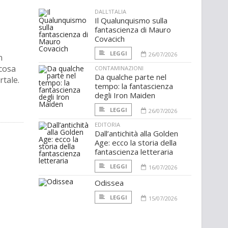
DALL'ITALIA
Il Qualunquismo sulla
fantascienza di Mauro
Covacich
LEGGI
26/07/2026
n
lcosa
CONTAMINAZIONI
Da qualche parte nel
rtale.
tempo: la fantascienza
degli Iron Maiden
LEGGI
26/07/2026
EDITORIA
Dall’antichità alla Golden
Age: ecco la storia della
fantascienza letteraria
LEGGI
16/07/2026
Odissea
LEGGI
15/07/2026