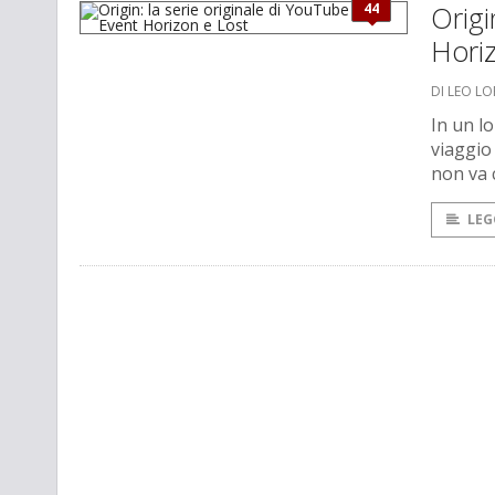
44
Origi
Hori
DI LEO L
In un l
viaggio
non va 
LEG