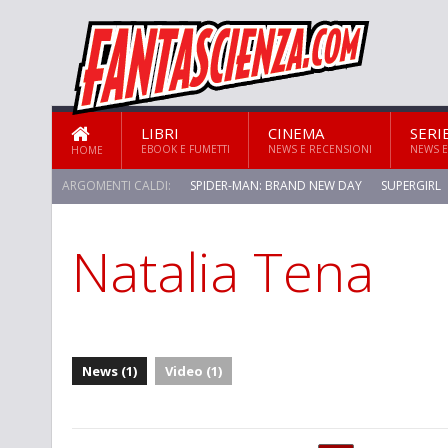
LIBRI
CINEMA
SERI
EBOOK E FUMETTI
NEWS E RECENSIONI
NEWS E
HOME
ARGOMENTI CALDI:
SPIDER-MAN: BRAND NEW DAY
SUPERGIRL
Natalia Tena
STAR TREK: STRANGE NEW WORLDS
News (1)
Video (1)