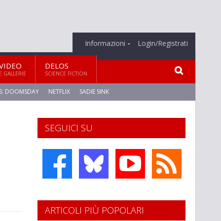
Informazioni
Login/Registrati
VIDEO
DELOS
E GALLERIE
SCIENCE FICTION
S: DOOMSDAY
NETFLIX
SADIE SINK
SEGUICI SU
ARTICOLI PIÙ POPOLARI