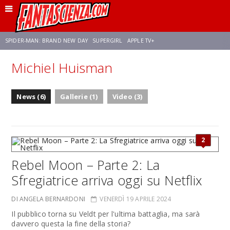
SPIDER-MAN: BRAND NEW DAY
SUPERGIRL
APPLE TV+
Michiel Huisman
FRANCO RICCIARDIELLO
ZENDAYA
STAR TREK
AVENGERS: DOOMSDAY
News (6)
Gallerie (1)
Video (3)
NETFLIX
SADIE SINK
STAR TREK: STRANGE NEW WORLDS
2
Rebel Moon – Parte 2: La
Sfregiatrice arriva oggi su Netflix
DI ANGELA BERNARDONI
VENERDÌ 19 APRILE 2024
Il pubblico torna su Veldt per l'ultima battaglia, ma sarà
davvero questa la fine della storia?